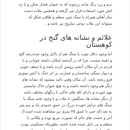
نرم و زرد رنگ مانند زرچوبه که به عنوان فشار شکن و یا زه
کش مورد استفاده قرار می گرفته و همچنین ملات دست
ساز آهکی همراه با سنگ چین منظم و طاقی شکل که
میتواند این ملات نوعی ساروج نیز باشد و …
علائم و نشانه های گنج در
کوهستان
اما وجود ذغال چوب یا سنگ هم از دلایل وجود صددرصد گنج
و دفینه نیست، چرا که در گذشته امکان داشته چوپانی و یا
فردی در آن مکان آتشی روشن کرده باشد و یا سقف چوبی
و دیوار سنگی ساختمان و عمارتی بر اثر جنگ یا آتش سوزی
فرو ریخته باشد. آن مکان وقتی تائید میشود که نشانه های
دیگر هم وجود داشته باشند و به هیچ عنوان خاک نبایستی
بهم خورده و دارای لکه های خاکی با رنگهای مختلف باشد.
از دیگر نشانه ها، سنگچین با ملات و یا وجود تخته سنگ یا
سنگ های تراش خورده بزرگ در عمق حدودی یک و نیم متر
به بعد (که حتی تا عمق ۳۵ متری نیز مشاهده شده است!).
آجر و خشت های خام که بصورت مربع بوده و پلکانی یا
منظم و بی دلیل چیده شده باشند بطوریکه مسکونی بودن