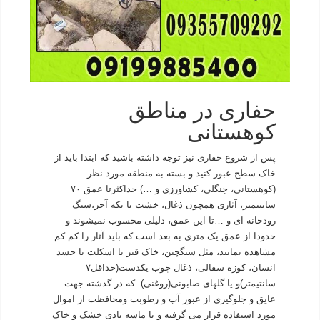
حفاری در مناطق
کوهستانی
پس از شروع حفاری نیز توجه داشته باشید که ابتدا باید از
خاک سطح عبور کنید و بسته به منطقه مورد نظر
(کوهستانی، جنگلی، کشاورزی و …) حداکثرتا عمق ۷۰
سانتیمتر، آثاری همچون ذغال، خشت یا تکه آجر،سنگ
رودخانه ای و …تا این عمق، دلیلی محسوب نمیشوند و
حدودا از عمق یک متری به بعد است که باید آثار را کم کم
مشاهده نمایید، مثل سنگچین، خاک قبر یا اسکلت یا جسد
انسان، کوزه سفالی، ذغال چوب یکدست(حداقل۷
سانتیمتر)و یا گلهای صابونی(روغنی) که در گذشته جهت
عایق و جلوگیری از عبور آب و رطوبت ومحافظت از اموال
مورد استفاده قرار می گرفته و یا ماسه بادی خشک و خاک