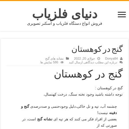
دنیای فلزیاب
فروش انواع دستگاه فلزیاب و اسکنر تصویری
گنج در کوهستان
Donya84
جولای 20, 2022
نشانه های گنج
درباره این مطلب دیدگاهی ارسال کنید
586 نمایش ها
گنج در کوهستان
گنج در کوهستان :
توجه داشته باشید وجود تخته سنگ، درخت کهنسال،
چشمه آب، تپه و تل خاکی،دلیل وجودحتمی و صددرصدی
گنج و
دفینه
نیست!
بعضی از افراد فکر می کنند که هر تپه ای
نشانه گنج
است، در
صورتی که از