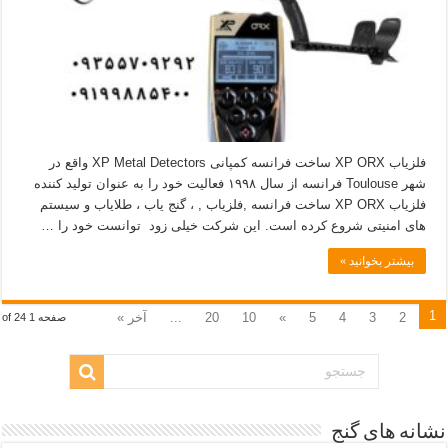
فلزیاب XP ORX ساخت فرانسه کمپانی XP Metal Detectors واقع در
شهر Toulouse فرانسه از سال ۱۹۹۸ فعالیت خود را به عنوان تولید کننده
فلزیاب XP ORX ساخت فرانسه ,فلزیاب , ، گنج یاب ، طلایاب و سیستم
های امنیتی شروع کرده است. این شرکت خیلی زود توانست خود را …
بیشتر بخوانید »
1
2
3
4
5
»
10
20
...
آخر »
صفحه 1 of 24
نشانه های گنج