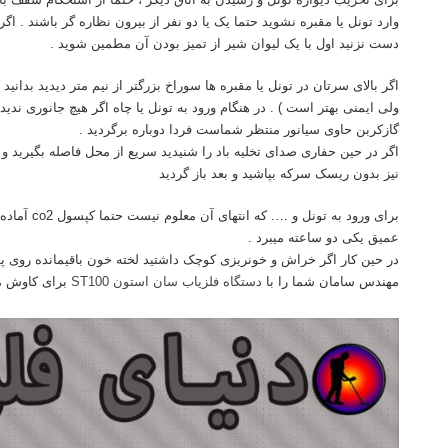
وارد تونل یا مقبره نشوید حتما یک یا دو نفر از بیرون نظاره گر باشند . ا
دست نزنید اول با یک لیوان شیر از تمیز بودن آن مطمین شوید .
اگر بالای سرتان در تونل یا مقبره ها سوراخ بزرگتر از نیم متر دیدید بدان
ولی ایمنی بهتر است ) . در هنگام ورود به تونل یا چاه اگر هیچ جانوری ندی
گازکربن حاوی سیانور منتظر شماست فردا دوباره برگردید .
اگر در حین حفاری صدای تخلیه باد را شنیدید سریع از محل فاصله بگیرید و
نیز بدون ریسک سرکه بپاشید و بعد باز گردید
برای ورود به 
عمیق یکی دو ساعته میبرد .
در حین کار اگر خراش و خونریزی کوچک داشتید لخته خون باقیمانده روی پو
مهندس سامان شما را با
دستگاه فلزیاب سان استون ST100
برای کاوش م