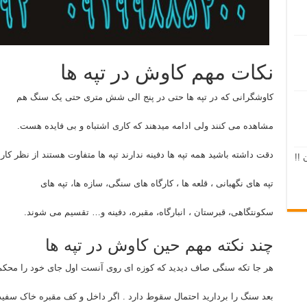
نکات مهم کاوش در تپه ها
کاوشگرانی که در تپه ها حتی در پنج الی شش متری حتی یک سنگ هم
مشاهده می کنند ولی ادامه میدهند که کاری اشتباه و بی فایده هست.
دقت داشته باشید همه تپه ها دفینه ندارند تپه ها متفاوت هستند از نظر کار
 !!
تپه های نگهبانی ، قلعه ها ، کارگاه های سنگی، سازه ها، تپه های
سکونتگاهی، قبرستان ، انبارگاه، مقبره، دفینه و… تقسیم می شوند.
چند نکته مهم حین کاوش در تپه ها
هر جا تکه سنگی صاف دیدید که کوزه ای روی آنست اول جای خود را محکم 
بعد سنگ را بردارید احتمال سقوط دارد . اگر داخل و کف مقبره خاک سفید