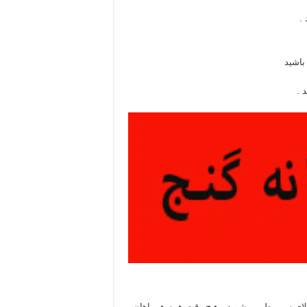
.
باشید
 .
بالای سر مطمین شوید . هیچ وقت همه همراهان