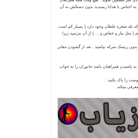
گر به اجناس یا هدایا رسیدید بدون دستکش به آن
ید که تله صخره غلطان وجود دارد ( بسیار کم است
دی ( مثل مار و خفاش و ….) از آن بترسید زیرا
 بدون ریسک سرکه بپاشید . بعد از گشودن مقابر
تونل و …. که انتهای آن معلوم نیست حتما کپسول co2 آماده به پاشیدن همراهتان باشد جانوران را به خواب
ست را پاک نکنید .
عرفی میکند