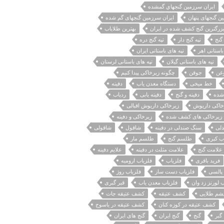
ايران سرزمين گنجهاي گمشده
ن گنجهای پنهان
ایران سرزمین گنجهای گم شده
زرگترین گنج کشف شده در ایران
بهترین طلایاب
 گنج
تپه گنج دار
تپه گنج دره
باستانی اهر
تپه های باستانی ایران
تپه های باستانی گیلان
تپه های باستانی لرستان
غن
جوقن
چگونه زیرخاکی پیدا کنیم
خط میخی
دستگاه معدن یاب
دفينه
شده
دفینه و گنج
دفینه یابی
ردیاب
خاکی داریوش
زیرخاکی داریوش اقبالی
زیرخاکی های کشف شده
زیرخاکی و دفینه
لی
سنگ صندلی در دفینه
شاقول
شاقولی
ب کبری
طلسم گنج
طلسم مار
علامت گنج
علامت مثلث در دفینه
علایم دفینه
فرید باقری
فلزیاب
فلزیاب ارومیه
 پالسی
فلزیاب دست ساز
فلزیاب روژ
 لورنز زد وان
فلزیاب معدن یاب
قبر گبری
شم طلایی
کشف عتیقه
کشف عتیقه جات
کشف عتیقه در کوزه کنان
کشف عتیقه در یاسوج
گبر
گنج
گنج ایران
گنج های ایران