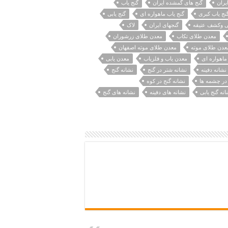
یران
گنج های گمشده ایران
گنج یاب
نج یاب کبری
گنج یاب ماهواره ای
گنج یابی
بی وکشف عتیقه
گنجهای ایران
لاک
معدن طلای تکاب
معدن طلای زرشوران
عدن طلای موته
معدن طلای موته اصفهان
ماهواره ای
معدن یاب و فلزیاب
معدن یابی
نشانه دفینه
نشانه شتر در گنج
نشانه گنج
 در چشمه ها
نشانه گنج در کوه
انه گنج یابی
نشانه های دفینه
نشانه های گنج