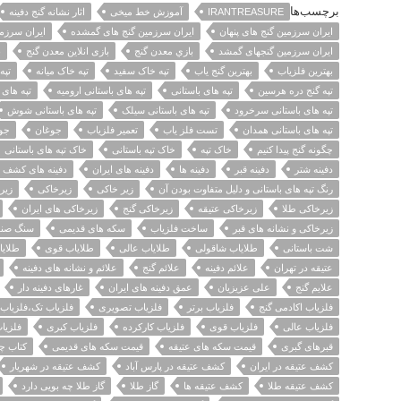
برچسب‌ها
IRANTREASURE
آموزش خط میخی
اثار نشانه گنج دفینه
ایران سرزمین گنج های پنهان
ایران سرزمین گنج های گمشده
ایران سرزمی
ایران سرزمین گنجهای گمشد
بازي معدن گنج
بازی انلاین معدن گنج
ب
بهترین فلزیاب
بهترین گنج یاب
تپه خاک سفید
تپه خاک میانه
تپه
تپه گنج دره هرسین
تپه های باستانی
تپه های باستانی ارومیه
تپه های 
تپه های باستانی سرخرود
تپه های باستانی سیلک
تپه های باستانی شوش
تپه های باستانی همدان
تست فلز یاب
تعمیر فلزیاب
جوغان
جو
چگونه گنج پیدا کنیم
خاک تپه
خاک تپه باستانی
خاک تپه های باستانی
دفینه شتر
دفینه قبر
دفینه ها
دفینه های ایران
دفینه های کشف 
رنگ تپه های باستانی و دلیل متفاوت بودن آن
زیر خاکی
زیرخاکی
زیر
زیرخاکی طلا
زیرخاکی عتیقه
زیرخاکی گنج
زیرخاکی های ایران
زیرخاکی و نشانه های قبر
ساخت فلزیاب
سکه های قدیمی
سنگ صند
شت باستانی
طلایاب شاقولی
طلایاب عالی
طلایاب قوی
طلایا
عتیقه در تهران
علائم دفینه
علائم گنج
علائم و نشانه های دفینه
علایم گنج
علی عزیزیان
عمق دفینه های ایران
غارهای دفینه دار
فلزیاب اکادمی گنج
فلزیاب برتر
فلزیاب تصویری
فلزیاب تک،فلزیاب
فلزیاب عالی
فلزیاب قوی
فلزیاب کارکرده
فلزیاب کبری
فلزیاب
قبرهای گبری
قیمت سکه های عتیقه
قیمت سکه های قدیمی
کتاب چ
کشف عتیقه در ایران
کشف عتیقه در پارس آباد
کشف عتیقه در شهریار
کشف عتیقه طلا
کشف عتیقه ها
گاز طلا
گاز طلا چه بویی دارد