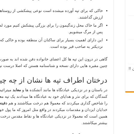
خاکی که برای تپه آورده میشده است نوعی پیشکشی از روستاها و
ارزش گذاشتند.
اگر ما خاک محل زندگیمون را برای بزرگی پیشکش کنیم مورد لط
پس از مرگ میشویم.
این دارای اهمیت بسیار برای ساکنان آن منطقه بوده و خاکی که
نزدیکتر به صاحب قبر بوده است.
گاهی در درون این تپه ها کل اعضای خانواده دفن شده اند به صورت
چنین مقبره هایی دارای نسخه و شناسنامه هستن که اصلا درست نیس
 !!
درختان اطراف تپه ها نشان از چه چ
در باستان و در نزدیکی عبادتگاه ها مانند آتشکده ها و
معابد
میترائی
کنندگان که برای نذر و هدایای خود به عبادتگاه ها میدادند یک تپه مع
را شاخص گذاری میکردند که معمولا هم درخت میکاشتند و هم
دفینه
خدایان ایزدان و مقدسات میکردند در واقع مثل امروز که ما پول خود
همین است که معمولا در نزدیکی عبادتگاه ها و نقاط مقدس درخت 
بیشتر میکاشتند.