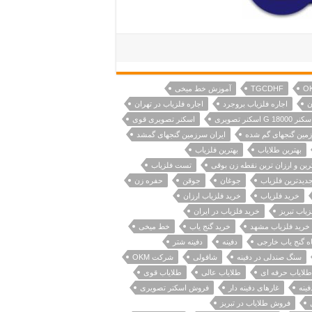
O
TGCDHF
آموزش خط میخی
ن
اجاره فلزیاب بروجرد
اجاره فلزیاب در تهران
کنر G 18000 اسکنر تصویری
اسکنر تصویری قوی
زمین گنجهای گم شده
ایران سرزمین گنجهای گمشد
بهترین طلایاب
بهترین فلزیاب
رین و ارزان ترین نقطه زن بوقی
تست فلزیاب
دیدترین فلزیاب
جوغان
جوقن
حفره زن
خرید فلزیاب
خرید فلزیاب ارزان
یاب تبریز
خرید فلزیاب در ایران
خرید فلزیاب مشهد
خرید گنج یاب
خط میخی
ه گنج یاب خارجی
دفینه
دفینه شتر
سنگ صندلی در دفینه
شاقولی
شرکت OKM
طلایاب حرفه ای
طلایاب عالی
طلایاب قوی
ینه
غارهای دفینه دار
فروش اسکنر تصویری
فروش طلایاب در تبریز