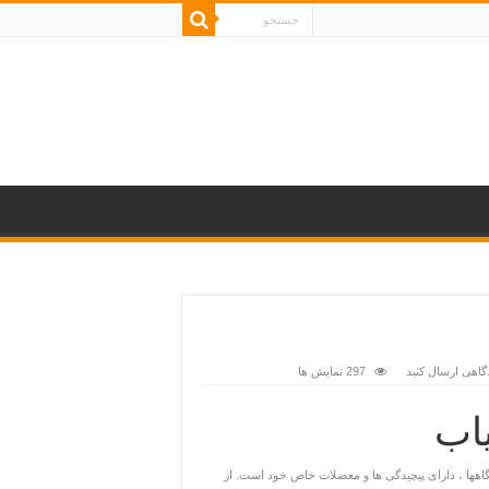
گاهی ارسال کنید
297 نمایش ها
اب
تگاهها ، دارای پیچیدگی ها و معضلات خاص خود است. از