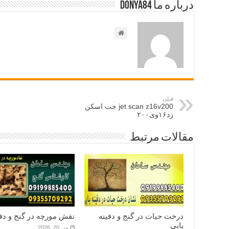
درباره ما Donya84
قبلی
jet scan z16v200 جت اسکن
زد۱۶وی۲۰۰
مقالات مرتبط
درخت حیات در گنج و دفینه
نقش مورچه در گنج و دفی
یابی
می 20, 2026