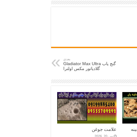
بعدی
گنج یاب Gladiator Max Ultra
گلادیاتور مکس اولترا
نه
علامت جوغن
می 20, 2026