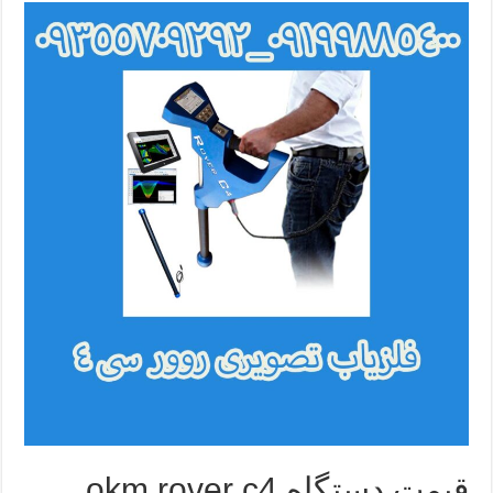
قیمت دستگاه okm rover c4