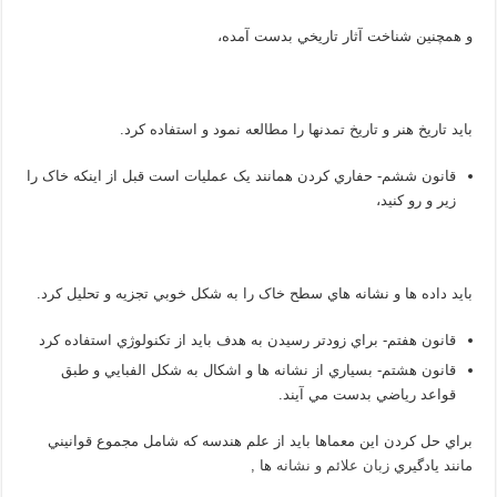
و همچنين شناخت آثار تاريخي بدست آمده،
بايد تاريخ هنر و تاريخ تمدنها را مطالعه نمود و استفاده کرد.
قانون ششم- حفاري کردن همانند يک عمليات است قبل از اينکه خاک را
زير و رو کنيد،
بايد داده ها و نشانه هاي سطح خاک را به شکل خوبي تجزيه و تحليل کرد.
قانون هفتم- براي زودتر رسيدن به هدف بايد از تکنولوژي استفاده کرد
قانون هشتم- بسياري از نشانه ها و اشکال به شکل الفبايي و طبق
قواعد رياضي بدست مي آيند.
براي حل کردن اين معماها بايد از علم هندسه که شامل مجموع قوانيني
مانند يادگيري
زبان علائم و نشانه
ها ,