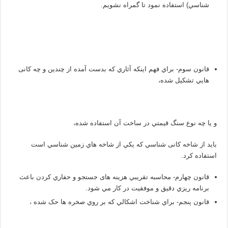
شناسي) استفاده نمود تا گمراه نشويم.
قانون سوم- براي فهم اينکه آثاري که بدست آمده از چندين و چه کانی
هايي تشکيل شده،
و يا چه نوع سنگ قيمتي در ساخت آن استفاده شده،
بايد از شاخه کانی شناسي که يکي از شاخه هاي زمين شناسي است
استفاده کرد.
قانون چهارم- محاسبه تقريبي هزينه های جستجو و حفاري کردن باعث
برنامه ريزي دقيق و موفقيت در کار مي شود.
قانون پنجم- براي شناخت اشکالي که بر روي صخره ها حک شده ،