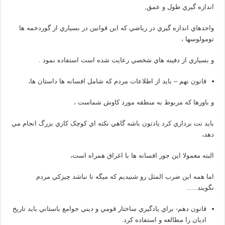
اندازه گيري طول و عمق,
واحدهاي اندازه گيري در رياضي که اين قوانين در بسياري از گوردخمه ها
تومولوسها ،
و بسياري از دفينه هاي شخصي رعايت شده است استفاده نمود .
قانون نهم – بايد از اطلاعات مردم که شامل افسانه ها داستان ها،
و باورها که مربوط به منطقه مورد کاوش شماست ،
باید نت برداري کرد يادتون باشه گاهي نکته اي کوچک کاري بزرگ انجام مي
دهد،
البته معمولا اين جور افسانه ها با اغراق همراه است،
اما همه اين ضرب المثل رو شنيديم که ميگه تا نباشد چيزکي مردم
نگويند…..
قانون دهم- براي يادگيري ساختار قومي و ديني جوامع باستاني بايد تاريخ
اديان را مطالعه و استفاده کرد.