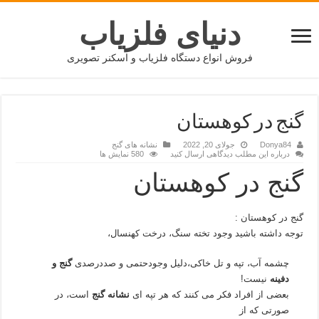
دنیای فلزیاب
فروش انواع دستگاه فلزیاب و اسکنر تصویری
گنج در کوهستان
Donya84
جولای 20, 2022
نشانه های گنج
درباره این مطلب دیدگاهی ارسال کنید
580 نمایش ها
گنج در کوهستان
گنج در کوهستان :
توجه داشته باشید وجود تخته سنگ، درخت کهنسال،
چشمه آب، تپه و تل خاکی،دلیل وجودحتمی و صددرصدی
گنج و
دفینه
نیست!
بعضی از افراد فکر می کنند که هر تپه ای
نشانه گنج
است، در
صورتی که از