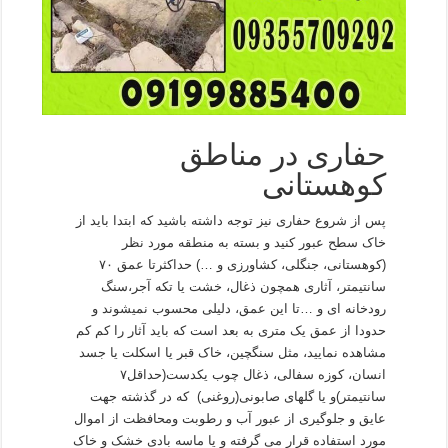
حفاری در مناطق
کوهستانی
پس از شروع حفاری نیز توجه داشته باشید که ابتدا باید از
خاک سطح عبور کنید و بسته به منطقه مورد نظر
(کوهستانی، جنگلی، کشاورزی و …) حداکثرتا عمق ۷۰
سانتیمتر، آثاری همچون ذغال، خشت یا تکه آجر،سنگ
رودخانه ای و …تا این عمق، دلیلی محسوب نمیشوند و
حدودا از عمق یک متری به بعد است که باید آثار را کم کم
مشاهده نمایید، مثل سنگچین، خاک قبر یا اسکلت یا جسد
انسان، کوزه سفالی، ذغال چوب یکدست(حداقل۷
سانتیمتر)و یا گلهای صابونی(روغنی) که در گذشته جهت
عایق و جلوگیری از عبور آب و رطوبت ومحافظت از اموال
مورد استفاده قرار می گرفته و یا ماسه بادی خشک و خاک