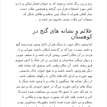
نرم و زرد رنگ مانند زرچوبه که به عنوان فشار شکن و یا زه
کش مورد استفاده قرار می گرفته و همچنین ملات دست
ساز آهکی همراه با سنگ چین منظم و طاقی شکل که
میتواند این ملات نوعی ساروج نیز باشد و …
علائم و نشانه های گنج در
کوهستان
اما وجود ذغال چوب یا سنگ هم از دلایل وجود صددرصد گنج
و دفینه نیست، چرا که در گذشته امکان داشته چوپانی و یا
فردی در آن مکان آتشی روشن کرده باشد و یا سقف چوبی
و دیوار سنگی ساختمان و عمارتی بر اثر جنگ یا آتش سوزی
فرو ریخته باشد. آن مکان وقتی تائید میشود که نشانه های
دیگر هم وجود داشته باشند و به هیچ عنوان خاک نبایستی
بهم خورده و دارای لکه های خاکی با رنگهای مختلف باشد.
از دیگر نشانه ها، سنگچین با ملات و یا وجود تخته سنگ یا
سنگ های تراش خورده بزرگ در عمق حدودی یک و نیم متر
به بعد (که حتی تا عمق ۳۵ متری نیز مشاهده شده است!).
آجر و خشت های خام که بصورت مربع بوده و پلکانی یا
منظم و بی دلیل چیده شده باشند بطوریکه مسکونی بودن