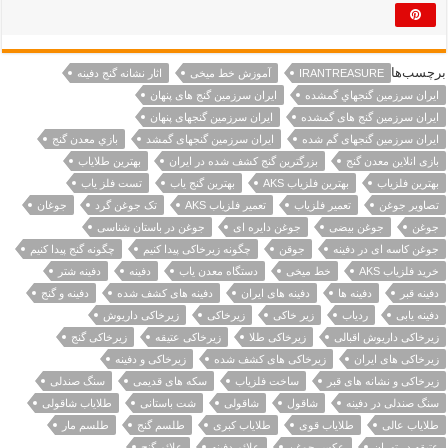
برچسب‌ها
IRANTREASURE
آموزش خط میخی
اثار نشانه گنج دفینه
ايران سرزمين گنجهاي گمشده
ایران سرزمین گنج های پنهان
ایران سرزمین گنج های گمشده
ایران سرزمین گنجهای پنهان
ایران سرزمین گنجهای گم شده
ایران سرزمین گنجهای گمشد
بازي معدن گنج
بازی انلاین معدن گنج
بزرگترین گنج کشف شده در ایران
بهترین طلایاب
بهترین فلزیاب
بهترین فلزیاب AKS
بهترین گنج یاب
تست فلز یاب
تصاویر جوغن
تعمیر فلزیاب
تعمیر فلزیاب AKS
تک جوغن گرد
جوغان
جوغن
جوغن بیضی
جوغن دایره ای
جوغن در باستان شناسی
جوغن کاسه ای در دفینه
جوقن
چگونه زیرخاکی پیدا کنیم
چگونه گنج پیدا کنیم
خرید فلزیاب AKS
خط میخی
دستگاه معدن یاب
دفينه
دفینه شتر
دفینه قبر
دفینه ها
دفینه های ایران
دفینه های کشف شده
دفینه و گنج
دفینه یابی
ردیاب
زیر خاکی
زیرخاکی
زیرخاکی داریوش
زیرخاکی داریوش اقبالی
زیرخاکی طلا
زیرخاکی عتیقه
زیرخاکی گنج
زیرخاکی های ایران
زیرخاکی های کشف شده
زیرخاکی و دفینه
زیرخاکی و نشانه های قبر
ساخت فلزیاب
سکه های قدیمی
سنگ صندلی
سنگ صندلی در دفینه
شاقول
شاقولی
شت باستانی
طلایاب شاقولی
طلایاب عالی
طلایاب قوی
طلایاب کبری
طلسم گنج
طلسم مار
عتیقه در تهران
عکس جوغن
علائم دفینه
علائم گنج