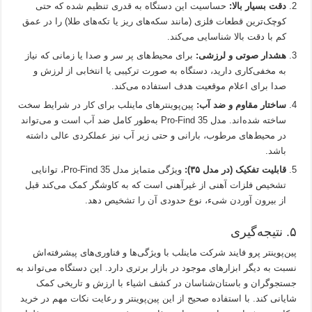
دقت بسیار بالا:
حساسیت این دستگاه به قدری تنظیم شده که حتی
کوچک‌ترین قطعات فلزی (مانند سکه‌های ریز یا تکه‌های طلا) را در عمق
کم با دقت بالا شناسایی می‌کند.
هشدار صوتی و لرزشی:
برای محیط‌های پر سر و صدا یا زمانی که نیاز
به مخفی‌کاری دارید، دستگاه به صورت ترکیبی یا انتخابی از لرزش و
صدا برای اعلام موقعیت هدف استفاده می‌کند.
ساختار مقاوم و ضد آب:
پین‌‌پوینترهای ماینلب برای کار در شرایط سخت
ساخته شده‌اند. مدل Pro-Find 35 به‌طور کامل ضد آب است و می‌تواند
در محیط‌های مرطوب، بارانی و حتی زیر آب نیز عملکردی عالی داشته
باشد.
قابلیت تفکیک (در مدل ۳۵):
ویژگی متمایز مدل Pro-Find 35، توانایی
تشخیص فلزات آهنی از غیرآهنی است که به کاوشگر کمک می‌کند قبل
از بیرون آوردن شیء، نوع حدودی آن را تشخیص دهد.
۵. نتیجه‌گیری
پین‌پوینتر پرو فایند شرکت ماینلب با ویژگی‌ها و فناوری‌های پیشرفته‌اش
نسبت به دیگر ابزارهای موجود در بازار برتری دارد. این دستگاه می‌تواند به
جستجوگران و باستان‌شناسان در کشف اشیاء با ارزش و تاریخی کمک
شایانی کند. با استفاده صحیح از این پین‌پوینتر و رعایت نکات مهم در خرید