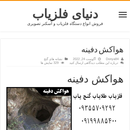
دنیای فلزیاب
فروش انواع دستگاه فلزیاب و اسکنر تصویری
هواکش دفینه
Donya84
آگوست 24, 2022
نشانه های گنج
درباره این مطلب دیدگاهی ارسال کنید
329 نمایش ها
هواکش دفینه