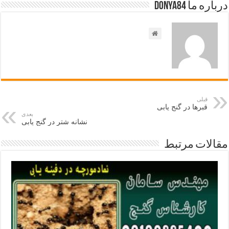
درباره ما Donya84
قبلی
قبرها در گنج یابی
بعدی
نشانه شتر در گنج یابی
مقالات مرتبط