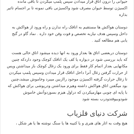
حیوانی را درون اتاق قرار میدادن سپس پلمپ میکردن تا باقی مانده
اکسیژن توسط حیوان مصرف شود واکسیژنی باقی نمونه تا بر اجسام تاثیر
بذاره
دوستان هواکش ها مستقیم به اتاقک راه ندارن و راه ورود از هواکش به
داخل وسپس هدف نیازبه تخصص و فوت وفن خود داره . نماد گاو در گنج
یابی هم مطالعه کنید .
دوستان دربعضی اتاق ها بعداز ورود به انها دیده میشود اتاق خالی هست
که باید بررسی شود در دیواره یا کف یک اتاقک کوچک وجود داردکه چنین
مکانهایی بعداز اتمام کار فقط برای ورود یک زغال کوچک باز میذاشتن وپس
از حرارت گرفتن زغال آنرا داخل اتاقک قرار میدادن وسپس پلمپ میکردن
تا زغال حرارت گرفته اکسیژن موجود راازبین میبرد وخاموش میشد،چنین
بود میگفتن اتاق هواکش داشته وهیزم میذاشتن ودرپوشی برای هواکش که
با پایه ای چوبی مهارمیکردن که دراول هیزم بسوزدوآتش خاموش
شودوبیوفتدودرب بسته شود
شرکت دنیای فلزیاب
هیچ وقت به اثار های هنری و یا کتیبه ها یا سنگ نوشته ها یا هر شکل ،