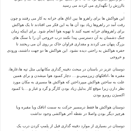
باارزش را نگهداری می کردند می رسید
.
این هواکش ها برای راهرو ها بین اتاق های خزانه به کار می رفتند و چون
رفت آمد در راهروها زیاد بود آن ها به این فکر می افتادند تا یک هواکش
برای راهروهای خزانه تعبیه کنند تا تهویه هوا انجام شود. برای اینکه زمان
جنگ دشمنان به آن دسترسی پیدا نکنند درب خروجی آن را با سنگ های
بزرگ پنهان می کردند و مقداری فراوان خاک بر روی آن می ریختند تا
حفره هواکش به راحتی دیده نشود. این هواکش ها دو جهت داشتند، ورودی
و خروجی
دوستان عزیز در باستان در مبحث دفینه_گذاری مکانهایی مثل تپه ها،غارها،
مقبره ها ،اتاقکهای زیرزمینی،و…. دچار کمبود هوا میشدن و برای همین
علت به ساختن هواکش میپرداختن که هواکش ها مسیری به مکان مورد
نظر دارن زیرا موقع کار بدلیل زیاد بودن کارگر و گرد و غبار و….با کمبود
اکسیژن روبرو بودن
دوستان هواکش ها فقط درمسیر حرکت به سمت اتاقک ویا مقبره ویا
هرچیز دیگر بودن واصلا در نقطه آخر هواکشی وجود نداشت
دوستان در بسیاری از موارد دفینه گذاری قبل از پلمپ کردن درب یک