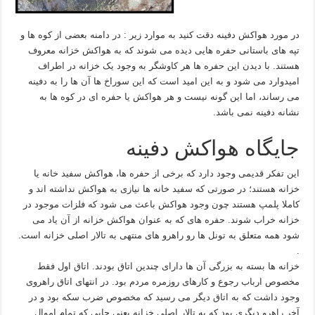
در مورد هواکش دفینه دقت کنید به موارد زیر : در دامنه بعضی از کوه ها و
تپه های باستانی حفره هایی دیده می شوند که به هواکش خزانه معروف
هستند. با دیدن این حفره ها هر کاوشگر به وجود یک خزانه در اطراف
امیدوارد می شود و به این امید است که این سوراخ ها آن ها را به دفینه
می رساند، اما این گونه نیست و هر هواکش یا حفره ای در کوه ها به
نشانه دفینه نمی باشد.
جایگاه هواکش دفینه
این تفکر قدیمی وجود دارد که برخی از حفره ها، هواکش سفید خانه یا
خزانه هستند؛ در صورتی که سفید خانه ها نیازی به هواکش نداشته اند و
کاملا پلمپ هستند چون وجود هواکش باعث می شود که فلزات موجود در
خزانه خراب شوند. حفره های که به عنوان هواکش خزانه از آن یاد می
شود همه متعلق به تونل ها رو راهرو های منتهی به تالار اصلی خزانه است.
.
خزانه ها بسته به بزرگی آن ها دارای چندین اتاق بودند. اتاق اول فقط
مخصوص ارباب رجوع و کارهای روزمره مردم بود. در انتهای اتاق راهروی
وجود داشت که به اتاق دیگر می رسید که مخصوص ضرب سکه بود و در
آخر راهرو دیگری بود که به تالار اصلی خزانه یعنی جایی که تمام اموال