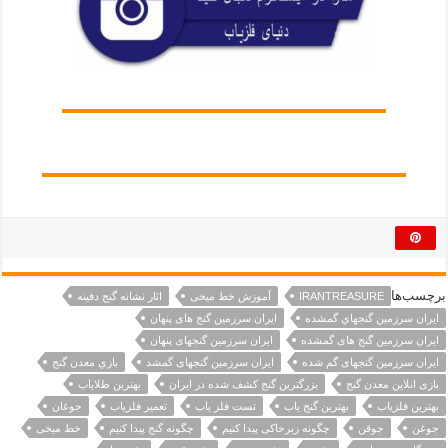
برچسب‌ها
IRANTREASURE
آموزش خط میخی
اثار نشانه گنج دفینه
ايران سرزمين گنجهاي گمشده
ایران سرزمین گنج های پنهان
ایران سرزمین گنج های گمشده
ایران سرزمین گنجهای پنهان
ایران سرزمین گنجهای گم شده
ایران سرزمین گنجهای گمشد
بازي معدن گنج
بازی انلاین معدن گنج
بزرگترین گنج کشف شده در ایران
بهترین طلایاب
بهترین فلزیاب
بهترین گنج یاب
تست فلز یاب
تعمیر فلزیاب
جوغان
جوغن
جوقن
چگونه زیرخاکی پیدا کنیم
چگونه گنج پیدا کنیم
خط میخی