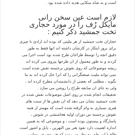
است و به شاه سکایی هدیه داده شده بود .
لازم است عین سخن رانی
مایکل رُف را در مورد حجاری
تخت جمشید ذکر کنیم :
حجاران تخت جمشید از هر ملیتی که بوده اند ازادی نا چیزی
برای بروز ابتکار در کارشان داشته اند انها فقط به طور
دقیق انچه را توسط طراحان طرح شده بود است اجرا می
کردند و به طور معمول از ان طرحها پیروی می کرده اند
ریشه موضوعاتی که روی نقوش برجسته نقش شده است
نمی تواند ملیت صنعتگرانی را که انرا حک کرده اند به ما
بگوید ، مطلبی که بعضی از دانشمندان مطرح کرده اند ،
ولی به جای ان سابقه طراح را روشن می سازد .
تحقیقات انجام شده بر روی اصل موضوعات نقش شده در
تخت جمشید نشان می دهد که ان نقش ها از سنت های
هنری بسیاری به وام گرفته شده است که مهمتر از همه
نقوش برجسته س دوران اولیه هخامنشی در شوش ،
پاسارگاد و بیستون بوده است ، و موضوعی که به همین
اندازه اهمیت دارد نفوذ هنر بین النهرین ، بابل و اشور است
ظاهرا این طور به نظر می رسد که هنر مصری، یونانی،