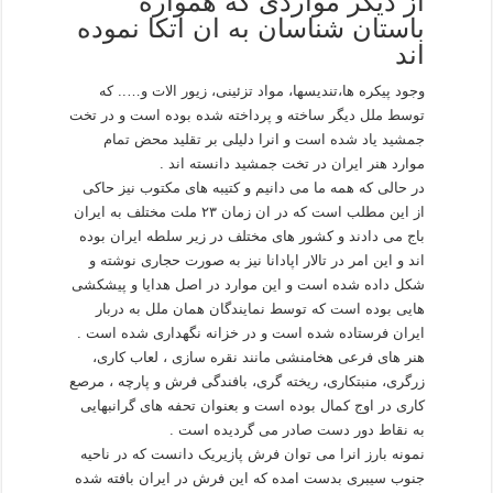
از دیگر مواردی که همواره
باستان شناسان به ان اتکا نموده
اند
وجود پیکره ها،تندیسها، مواد تزئینی، زیور الات و….. که
توسط ملل دیگر ساخته و پرداخته شده بوده است و در تخت
جمشید یاد شده است و انرا دلیلی بر تقلید محض تمام
موارد هنر ایران در تخت جمشید دانسته اند .
در حالی که همه ما می دانیم و کتیبه های مکتوب نیز حاکی
از این مطلب است که در ان زمان ۲۳ ملت مختلف به ایران
باج می دادند و کشور های مختلف در زیر سلطه ایران بوده
اند و این امر در تالار اپادانا نیز به صورت حجاری نوشته و
شکل داده شده است و این موارد در اصل هدایا و پیشکشی
هایی بوده است که توسط نمایندگان همان ملل به دربار
ایران فرستاده شده است و در خزانه نگهداری شده است .
هنر های فرعی هخامنشی مانند نقره سازی ، لعاب کاری،
زرگری، منبتکاری، ریخته گری، بافندگی فرش و پارچه ، مرصع
کاری در اوج کمال بوده است و بعنوان تحفه های گرانبهایی
به نقاط دور دست صادر می گردیده است .
نمونه بارز انرا می توان فرش پازیریک دانست که در ناحیه
جنوب سیبری بدست امده که این فرش در ایران بافته شده