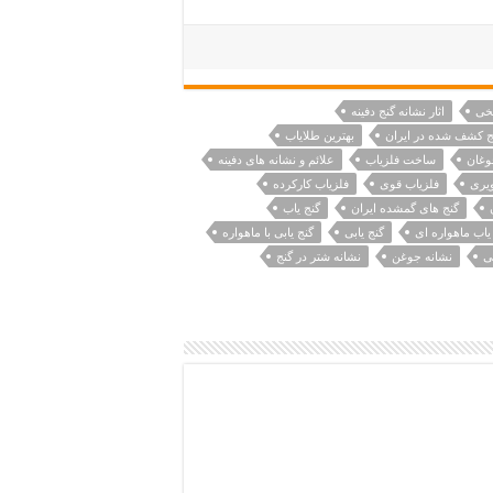
خی
اثار نشانه گنج دفینه
نج کشف شده در ایران
بهترین طلایاب
وغان
ساخت فلزیاب
علائم و نشانه های دفینه
یری
فلزیاب قوی
فلزیاب کارکرده
گنج های گمشده ایران
گنج یاب
یاب ماهواره ای
گنج یابی
گنج یابی با ماهواره
ی
نشانه جوغن
نشانه شتر در گنج