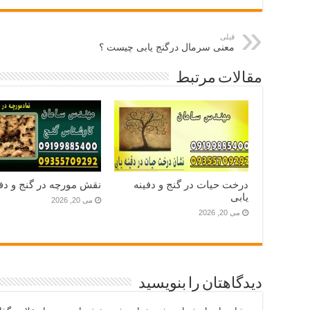
قبلی
معنی سرمال درگنج یابی چیست ؟
مقالات مرتبط
درخت حیات در گنج و دفینه
نقش مورچه در گنج و دفی
یابی
می 20, 2026
می 20, 2026
دیدگاهتان را بنویسید