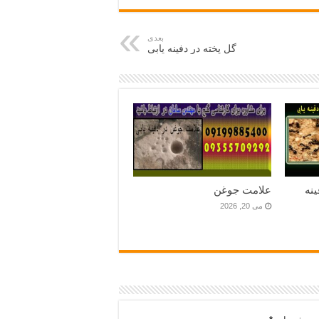
بعدی
گل پخته در دفینه یابی
نه
علامت جوغن
می 20, 2026