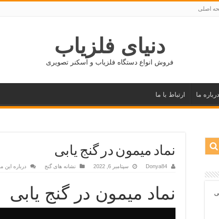
ه اصلی
دنیای فلزیاب
فروش انواع دستگاه فلزیاب و اسکنر تصویری
رباره ما
ارتباط با ما
نماد میمون در گنج یابی
Donya84
سپتامبر 6, 2022
نشانه های گنج
درباره این 
نماد میمون در گنج یابی
ی