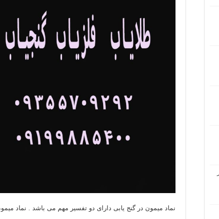
نماد میمون در گنج یابی دارای دو تفسیر مهم می باشد . نماد میمو