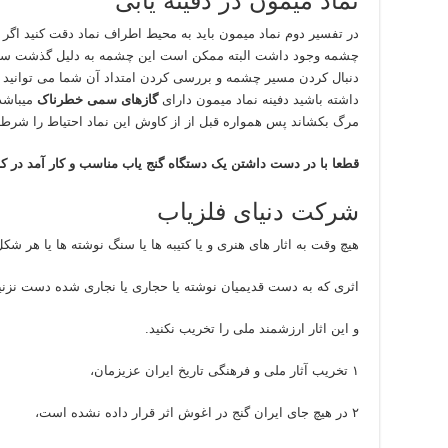
نماد میمون در دفینه یابی
در تفسیر دوم نماد میمون باید به محیط اطراف نماد دقت کنید اگر د
چشمه وجود داشت البته ممکن است این چشمه به دلیل گذشت سا
دنبال کردن مسیر چشمه و بررسی کردن امتداد آن شما می توانید 
داشته باشید دفینه نماد میمون دارای
گازهای سمی خطرناک
میباشد 
مرگ بکشاند پس همواره قبل از از کاوش این نماد احتیاط را شرط ا
قطعا با در دست داشتن یک دستگاه گنج یاب مناسب و کار آمد در کا
شرکت دنیای فلزیاب
هیچ وقت به اثار های هنری و یا کتیبه ها یا سنگ نوشته ها یا هر شکل
اثری که به دست قدیمیان نوشته یا حجاری یا نجاری شده دست نزنی
و این اثار ارزشمند ملی را تخریب نکنید.
۱ تخریب آثار ملی و فرهنگی تاریخ ایران عزیزمان،
۲ در هیچ جای ایران گنج در اغوش اثر قرار داده نشده است،