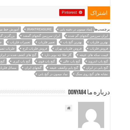
Pinterest
اشتراک
برچسب‌ها
]نماد میمون در دفینه یابی
IRANTREASURE
آموزش خط می
ایران سرزمین گنجهای گم شده
ایران سرزمین گنجهای گمشد
بزرگترین گ
بهترین فلزیاب
بهترین گنج یاب
تعمیر فلزیاب
تعمیرات فلزیاب
ج
فروش فلزیاب
فروش فلزیاب تهران
فروش فلزیاب کرج
فلزیاب تصو
قیمت سکه های عتیقه
گاز طلا چه بویی دارد
گنج های کشف شده در ایران
گنج یاب اندروید
گنج یاب عالی
گنج یاب قوی
گنج یاب کبری
گنج 
گنج یابی در ایران
گنج یابی وکشف عتیقه
گنجهای ایران
مسائل فلزیاب
نشانه های گنج روی سنگ
نماد میمون در گنج یابی
درباره ما Donya84