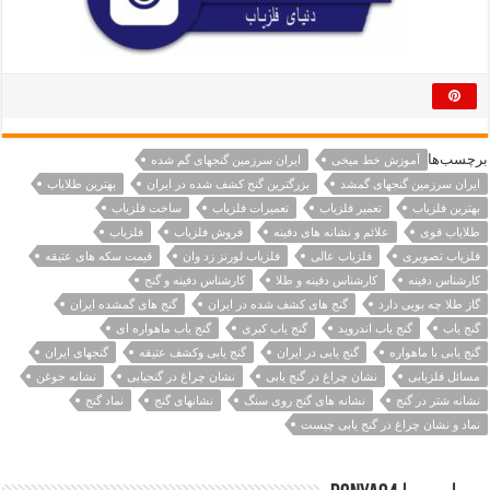
برچسب‌ها
آموزش خط میخی
ایران سرزمین گنجهای گم شده
ایران سرزمین گنجهای گمشد
بزرگترین گنج کشف شده در ایران
بهترین طلایاب
بهترین فلزیاب
تعمیر فلزیاب
تعمیرات فلزیاب
ساخت فلزیاب
طلایاب قوی
علائم و نشانه های دفینه
فروش فلزیاب
فلزیاب
فلزیاب تصویری
فلزیاب عالی
فلزیاب لورنز زد وان
قیمت سکه های عتیقه
کارشناس دفینه
کارشناس دفینه و طلا
کارشناس دفینه و گنج
گاز طلا چه بویی دارد
گنج های کشف شده در ایران
گنج های گمشده ایران
گنج یاب
گنج یاب اندروید
گنج یاب کبری
گنج یاب ماهواره ای
گنج یابی با ماهواره
گنج یابی در ایران
گنج یابی وکشف عتیقه
گنجهای ایران
مسائل فلزیابی
نشان چراغ در گنج یابی
نشان چراغ در گنجیابی
نشانه جوغن
نشانه شتر در گنج
نشانه های گنج روی سنگ
نشانهای گنج
نماد گنج
نماد و نشان چراغ در گنج یابی چیست