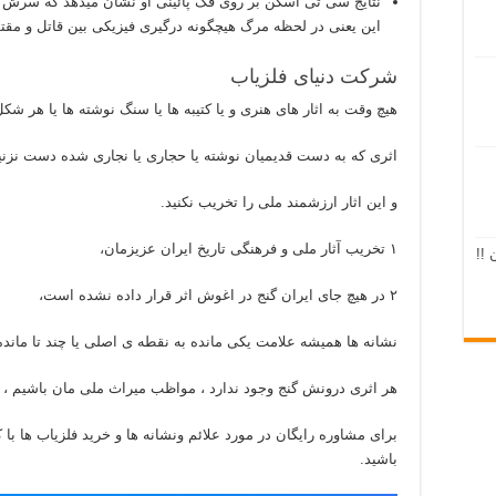
نتایج سی تی اسکن بر روی فک پائینی او نشان میدهد که سر
این یعنی در لحظه مرگ هیچگونه درگیری فیزیکی بین قاتل و مقت
شرکت دنیای فلزیاب
هیچ وقت به اثار های هنری و یا کتیبه ها یا سنگ نوشته ها یا هر شکل
اثری که به دست قدیمیان نوشته یا حجاری یا نجاری شده دست نزنی
و این اثار ارزشمند ملی را تخریب نکنید.
۱ تخریب آثار ملی و فرهنگی تاریخ ایران عزیزمان،
 !!
۲ در هیچ جای ایران گنج در اغوش اثر قرار داده نشده است،
نشانه ها همیشه علامت یکی مانده به نقطه ی اصلی یا چند تا مانده
هر اثری درونش گنج وجود ندارد ، مواظب میراث ملی مان باشیم ،
برای مشاوره رایگان در مورد علائم ونشانه ها و خرید فلزیاب ها ب
باشید.