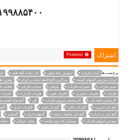
۱۹۹۸۸۵۴۰۰
Pinterest
اشتراک
برچسب‌ها
آسان فلزیاب
آموزش خط میخی
اثار نشانه گنج دفینه
ای
ایران سرزمین گنجهای گمشد
بزرگترین گنج کشف شده در ایران
بهترین طل
تعمیر فلزیاب
تعمیرات فلزیاب
جوغان
ساخت فلزیاب
طلایاب ق
فلزیاب
فلزیاب تصویری
فلزیاب قوی
فلزیاب کارکرده
فلزیاب ل
کارشناس دفینه یاب
کارشناسان فروش فلزیاب
گبر
گنج های کشف شده
گنج یاب اندروید
گنج یاب عالی
گنج یاب قوی
گنج یاب کبری
گنج 
گنج یابی در ایران
گنج یابی وکشف عتیقه
گنجهای ایران
گنحیابی
مهندس فروش فلزیاب
مومیایی که جیغ میکشد!
نشان جوغان
نشانه 