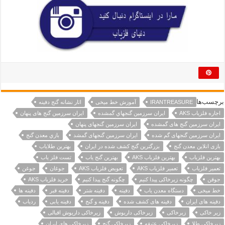
برچسب‌ها
IRANTREASURE
آموزش خط میخی
اثار نشانه گنج دفینه
اجاره فلزیاب AKS
ايران سرزمين گنجهاي گمشده
ایران سرزمین گنج های پنهان
ایران سرزمین گنج های گمشده
ایران سرزمین گنجهای پنهان
ایران سرزمین گنجهای گم شده
ایران سرزمین گنجهای گمشد
بازي معدن گنج
بازی انلاین معدن گنج
بزرگترین گنج کشف شده در ایران
بهترین طلایاب
بهترین فلزیاب
بهترین فلزیاب AKS
بهترین گنج یاب
تست فلز یاب
تعمیر فلزیاب
تعمیر فلزیاب AKS
تعویض فلزیاب AKS
جوغان
جوغن
جوقن
چگونه زیرخاکی پیدا کنیم
چگونه گنج پیدا کنیم
خرید فلزیاب AKS
خط میخی
دستگاه معدن یاب
دفينه
دفینه شتر
دفینه قبر
دفینه ها
دفینه های ایران
دفینه های کشف شده
دفینه و گنج
دفینه یابی
ردیاب
زیر خاکی
زیرخاکی
زیرخاکی داریوش
زیرخاکی داریوش اقبالی
زیرخاکی طلا
زیرخاکی عتیقه
زیرخاکی گنج
زیرخاکی های ایران