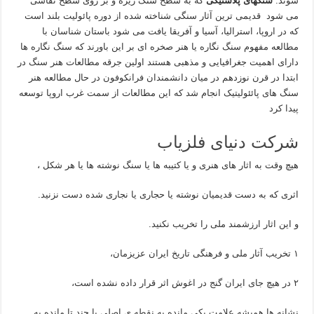
شوند:
سنگهای پلاستیکی
که به سطح سنگ ریزه و بر روی سطح نقاشی
می شود قدیمی ترین آثار سنگی شناخته شده از دوره پائولیت بلند است
که در اروپا، استرالیا، آسیا و آفریقا یافت می شود باستان شناسان با
مطالعه مفهوم سنگ نگاره یا هنر صخره ای بر این باورند که سنگ نگاره ها
دارای اهمیت جغرافیایی و مذهبی هستند اولین جرقه مطالعات هنر سنگ در
ابتدا در قرن نوزدهم در میان دانشمندان فرانکوفون در حال مطالعه هنر
سنگ های پائئولیتیک انجام شد که این مطالعات از سمت غرب اروپا توسعه
پیدا کرد
شرکت دنیای فلزیاب
هیچ وقت به اثار های هنری و یا کتیبه ها یا سنگ نوشته ها یا هر شکل ،
اثری که به دست قدیمیان نوشته یا حجاری یا نجاری شده دست نزنید.
و این اثار ارزشمند ملی را تخریب نکنید.
۱ تخریب آثار ملی و فرهنگی تاریخ ایران عزیزمان،
۲ در هیچ جای ایران گنج در اغوش اثر قرار داده نشده است،
نشانه ها همیشه علامت یکی مانده به نقطه ی اصلی یا چند تا مانده به