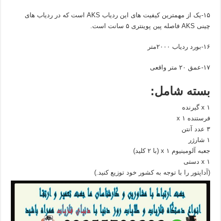
۱۵-یک از مهمترین کیفیت های این ردیاب AKS است که در ردیاب های
چینی AKS فاصله پین پوینتری ۵ سانت است.
۱۶-بورد ردیاب ۲۰۰۰متر
۱۷-عمق ۲۰ متر واقعی
بسته
شامل:
۱ x گیرنده
فرستنده ۱ x
۳ عدد آنتن
۱ شارژر
جعبه آلومینیوم ۱ x (با ۲ کلید)
۱ x دستی
(آداپتور را با توجه به کشور خود توزیع کنید.)