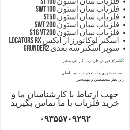
فلزیاب سان استون ST100
فلزیاب سان استون SWT100
فلزیاب سان استون ST50
فلزیاب سان استون SWT 200
فلزیاب سان استون S16 VT200
اسکنر لوکاتورز آر ایکس LOCATORS RX
سوپر اسکنر سه بعدی Grunder2
تست حضوری و استعلام از سایت اصلی
زیر نظر متخصصین و مهندسین
جهت ارتباط با کارشناسان ما و
خرید فلزیاب با ما تماس بگیرید
۰۹۳۵۵۷۰۹۲۹۲