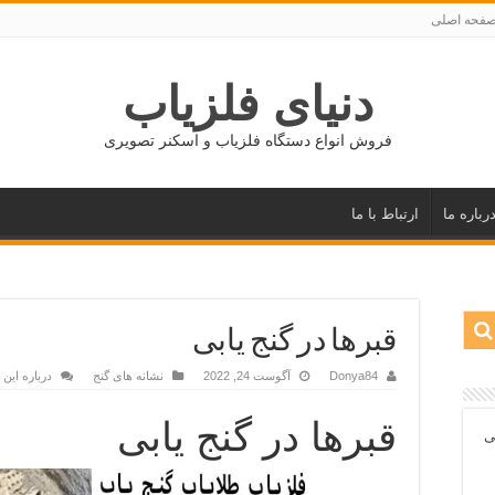
فحه اصلی
دنیای فلزیاب
فروش انواع دستگاه فلزیاب و اسکنر تصویری
رباره ما
ارتباط با ما
قبرها در گنج یابی
Donya84
آگوست 24, 2022
نشانه های گنج
درباره این
قبرها در گنج یابی
ی