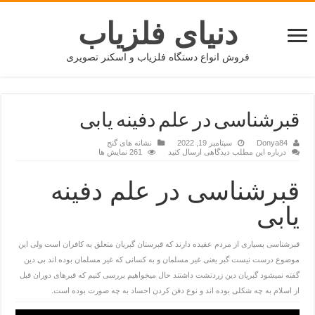
دنیای فلزیاب
فروش انواع دستگاه فلزیاب و اسکنر تصویری
قبرشناسی در علم دفینه یابی
Donya84
سپتامبر 19, 2022
نشانه های گنج
درباره این مطلب دیدگاهی ارسال کنید
261 نمایش ها
قبرشناسی در علم دفینه
یابی
قبرشناسی بسیاری از مردم عقیده دارند که قبرستان گبریان متعلق به کافران است ولی این
موضوع درست نیست گبر یعنی غیر مسلمان و به کسانی که غیر مسلمان بوده اند بی دین
گفته نمیشود گبریان دین زردتشت داشتند حال میخواهیم بررسی کنیم که قبرهای دوران قبل
از اسلام به چه شکلی بوده اند و نوع دفن کردن اجساد به چه صورت بوده است.