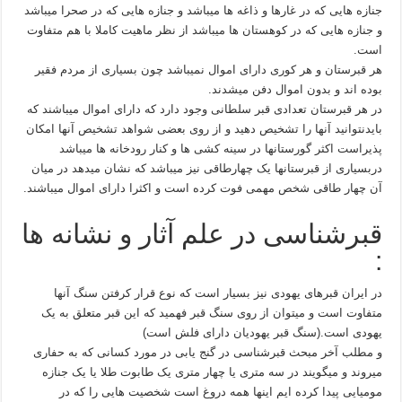
جنازه هایی که در غارها و ذاغه ها میباشد و جنازه هایی که در صحرا میباشد
و جنازه هایی که در کوهستان ها میباشد از نظر ماهیت کاملا با هم متفاوت
است.
هر قبرستان و هر کوری دارای اموال نمیباشد چون بسیاری از مردم فقیر
بوده اند و بدون اموال دفن میشدند.
در هر قبرستان تعدادی قبر سلطانی وجود دارد که دارای اموال میباشند که
بایدنتوانید آنها را تشخیص دهید و از روی بعضی شواهد تشخیص آنها امکان
پذیراست اکثر گورستانها در سینه کشی ها و کنار رودخانه ها میباشد
دربسیاری از قبرستانها یک چهارطاقی نیز میباشد که نشان میدهد در میان
آن چهار طاقی شخص مهمی فوت کرده است و اکثرا دارای اموال میباشند.
قبرشناسی در علم آثار و نشانه ها
:
در ایران قبرهای یهودی نیز بسیار است که نوع قرار کرفتن سنگ آنها
متفاوت است و میتوان از روی سنگ قبر فهمید که این قبر متعلق به یک
یهودی است.(سنگ قبر یهودیان دارای فلش است)
و مطلب آخر مبحث قبرشناسی در گنج یابی در مورد کسانی که به حفاری
میروند و میگویند در سه متری یا چهار متری یک طابوت طلا یا یک جنازه
مومیایی پیدا کرده ایم اینها همه دروغ است شخصیت هایی را که در