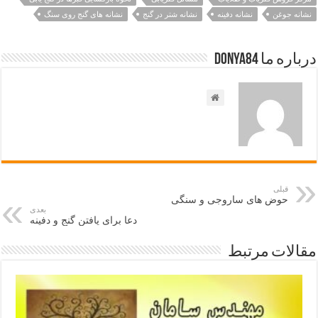
نشانه جوغن
نشانه دفینه
نشانه شتر در گنج
نشانه های گنج روی سنگ
درباره ما Donya84
قبلی
حوض های ساروجی و سنگی
بعدی
دعا برای یافتن گنج و دفینه
مقالات مرتبط