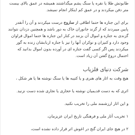
طابوتش طلا یا نقره یا سنگ یشم میگذاشتند همیشه در عمق بالای بیست
متر دفن میکردند و در عمق کم اینکار انجام نمیشد.
برای این جنازه ها حتما اطاقی از
ساروج
درست میکردند و آن را آنقدر
پایین میبردند که از گزند جانوران خاک به دور باشد و همچنین دزدان نتوانند
گزندی به جنازه و اموال آن بزنند در کنار این جنازه ها حتما اموال فراوان
وجود دارد و کنیزان و نوکران آنها را نیز با جنازه اربابشان زنده به گور
میکردند پس اگر کسی گفت جنازه ای در آورده بدون اموال بدانید که
احتمال دروغ گفتن آن زیاد است.
شرکت دنیای فلزیاب
هیچ وقت به اثار های هنری و یا کتیبه ها یا سنگ نوشته ها یا هر شکل ،
اثری که به دست قدیمیان نوشته یا حجاری یا نجاری شده دست نزنید.
و این اثار ارزشمند ملی را تخریب نکنید.
۱ تخریب آثار ملی و فرهنگی تاریخ ایران عزیزمان،
۲ در هیچ جای ایران گنج در اغوش اثر قرار داده نشده است،