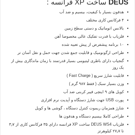
DEUS
ساخت XP فرانسه :
هدفون بسیار با کیفیت، بیسیم و ضد آب
۴ فرکانس کاری مختلف
بالانس اتوماتیک و دستی سطح زمین
فلزیاب با قدرت تفکیک عالی مخصوصا آهن
۱۰ برنامه پیشفرض از پیش تعبیه شده
طراحی ارگونومیک و قابلیت جمع شدن جهت حمل و نقل آسان تر
گنجیاب دارای باطری لیتیومی بسیار قدرتمند با زمان ماندگاری بیش از
یک روز
قابلیت شارژ سریع ( Fast Charge )
وزن بسیار سبک ( فقط ۹۸۷ گرم )
کویل های ۹ اینچی فیبر کربنی ضد آب
پورت USB جهت شارژ دستگاه و آپدیت نرم افزاری
شارژ همزمان ریموت کنترل دستگاه ، گوشی ها و کویل
طراحی کاملا بیسیم دستگاه و هدفون ها
فلزیاب DEUS WS4 ساخت XP فرانسه دارای ۳۵ فرکانس کاری از ۳٫۷
تا ۲۷٫۷ کیلوهرتز