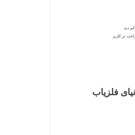
م دید
حت تر کاربر
یای فلزیاب