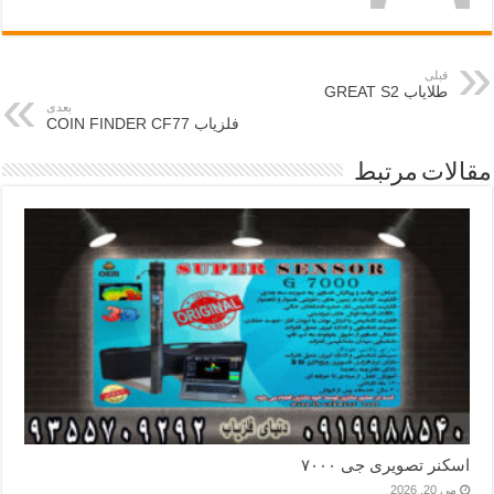
قبلی
طلایاب GREAT S2
بعدی
فلزیاب COIN FINDER CF77
مقالات مرتبط
اسکنر تصویری جی ۷۰۰۰
می 20, 2026