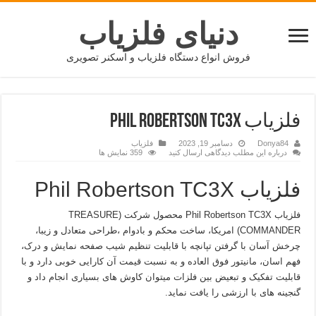
دنیای فلزیاب
فروش انواع دستگاه فلزیاب و اسکنر تصویری
فلزیاب PHIL ROBERTSON TC3X
Donya84
دسامبر 19, 2023
فلزیاب
درباره این مطلب دیدگاهی ارسال کنید
359 نمایش ها
فلزیاب Phil Robertson TC3X
فلزیاب Phil Robertson TC3X محصول شرکت (TREASURE
COMMANDER) امریکا، ساخت محکم و بادوام ،طراحی متعادل و زیبا،
چرخش آسان با گرفتن تپانچه با قابلیت تنظیم شیب صفحه نمایش و درک،
فهم اسان، مانیتور فوق العاده و به نسبت قیمت آن کارایی خوبی دارد و با
قابلیت تفکیک و تبعیض بین فلزات میتوان کاوش های بسیاری انجام داد و
گنجینه های با ارزشی را یافت نماید.