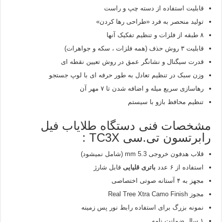
قابلیت استفاده از دسته چپ و راست
توليد منحصر به فرد «طراحی رها كردن»
۸ طبقه از فلزات و تنظیم تفکیک آنها
قابلیت ۳ روش حذف (همه فلزات ، سکه و جواهرات)
قدرت سیگنال و نشانگر عمق در روش تعیین نقطه ای
وزن سبک در تنظیم تعادل به طور حرفه ای با لوپ جستجو
رهاسازی سریع میله و اضافه شدن تا ۷ مهر آن
تنظیم محافظ بازو با سیستم
مشخصات فنی دستگاه طلایاب فیل
رابرتسون تی.سی TC3X :
قلاب هدفون خروجی mm 5.3 (شامل نمیشود)
استفاده از ۶ عدد
باتری قلیایی
قابل شارژ
مجهز به ۴ آستانه صوتی اختصاصی
مجوز
Real Tree Xtra Camo Finish
نمونه بزرگ برای استفاده رابط نور پس زمینه
۱ سال ضمانت نامه