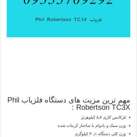
مهم ترین مزیت های دستگاه فلزیاب Phil
Robertson TC3X :
فرکانس کاری ۸٫۷ کیلوهرتز
وزن سبک و بادوام با ساختار کربنات شده
وزن کلی دستگاه ۴۰٫۱ کیلوگرم