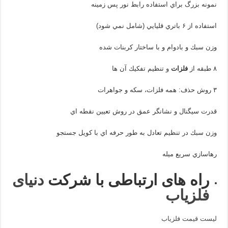
نمونه بزرگ براي استفاده رابط نور پس زمينه
استفاده از ۶ باتري قليايي (شامل نمي شود)
وزن سبك و بادوام و با ساختار كربنات شده
۸ طبقه از
فلزات
و تنظيم تفكيك آن ها
۳ روش حذف: همه فلزات، سكه و جواهرات
قدرت سيگنال و نشانگر عمق در روش تعيين نقطه اي
وزن سبك در تنظيم تعادل به طور حرفه اي با كويل جستجو
رهاسازي سريع ميله
راه های ارتباطی با شرکت
دنیای
فلزیاب
لیست قیمت فلزیاب