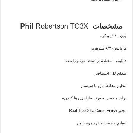
مشخصات
Robertson TC3X
Phil
وزن ۴۰ کیلو گرم
فركانس- ۸/۷ كيلوهرتز
قابلیت استفاده از دسته چپ و راست
صداي
HD
اختصاصي
تنظيم محافظ بازو با سيستم
توليد منحصر به فرد «طراحي رها كردن»
مجوز
Real Tree Xtra Camo Finish
تنظيم منحصر به فرد مونتاژ متر