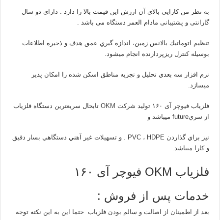
به نظر من کارایی بالای آن ارزش این قیمت بالا را دارد . دارای دو سال
گارانتی و پشتیبانی مادام العمر دستگاه می باشد .
تنظيم اتوماتيك بالانس زمين، اندازه گيري عمق هدف و ذخيره اطلاعات
بوسيله كنترل ريزپردازنده انجام ميشود.
نرم افزار سه بعدي تحليل و تجزيه مناطق اسكن شده را امكان پذير
ميسازد.
فلزیاب فیوچر آی ۱۶۰ تولید
شرکت OKM
تابحال سریعترین دستگاه فلزياب
از سريfuture ميباشد و
نيز براي گذاردن PVC ، HDPE . و تسهيلات غير آهني دستگاهي بسار دقيق
و کارا ميباشد.
فلزیاب OKM فیوچر آی ۱۶۰
خدمات پس از فروش :
بعد از اطمینان از اصالت و سالم بودن فلزیاب حتما این به این نکته توجه