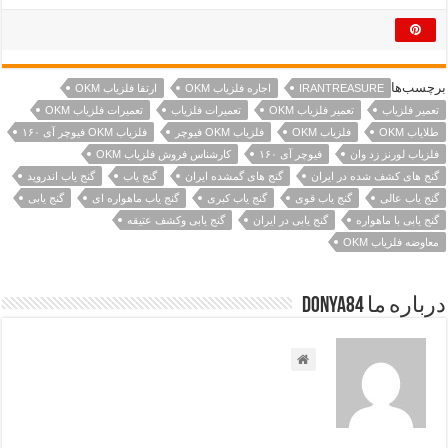
برچسب‌ها
IRANTREASURE
اجاره فلزیاب OKM
ارتقا فلزیاب OKM
تعمیر فلزیاب
تعمیر فلزیاب OKM
تعمیرات فلزیاب
تعمیرات فلزیاب OKM
طلایاب OKM
فلزیاب OKM
فلزیاب OKM فیوچر
فلزیاب OKM فیوچر آی ۱۶۰
فلزیاب لورنز زد وان
فیوچر آی ۱۶۰
کارشناس فروش فلزیاب OKM
گنج های کشف شده در ایران
گنج های گمشده ایران
گنج یاب
گنج یاب اندروید
گنج یاب عالی
گنج یاب قوی
گنج یاب کبری
گنج یاب ماهواره ای
گنج یابی
گنج یابی با ماهواره
گنج یابی در ایران
گنج یابی وکشف عتیقه
معاوضه فلزیاب OKM
درباره ما Donya84