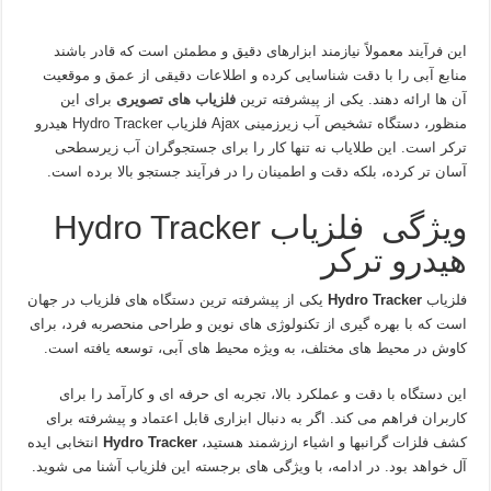
این فرآیند معمولاً نیازمند ابزارهای دقیق و مطمئن است که قادر باشند
منابع آبی را با دقت شناسایی کرده و اطلاعات دقیقی از عمق و موقعیت
آن ها ارائه دهند. یکی از پیشرفته ترین
فلزیاب های تصویری
برای این
منظور، دستگاه تشخیص آب زیرزمینی Ajax فلزیاب Hydro Tracker هیدرو
ترکر است. این طلایاب نه تنها کار را برای جستجوگران آب زیرسطحی
آسان تر کرده، بلکه دقت و اطمینان را در فرآیند جستجو بالا برده است.
ویژگی فلزیاب Hydro Tracker
هیدرو ترکر
فلزیاب
Hydro Tracker
یکی از پیشرفته ترین دستگاه های فلزیاب در جهان
است که با بهره گیری از تکنولوژی های نوین و طراحی منحصربه فرد، برای
کاوش در محیط های مختلف، به ویژه محیط های آبی، توسعه یافته است.
این دستگاه با دقت و عملکرد بالا، تجربه ای حرفه ای و کارآمد را برای
کاربران فراهم می کند. اگر به دنبال ابزاری قابل اعتماد و پیشرفته برای
کشف فلزات گرانبها و اشیاء ارزشمند هستید،
Hydro Tracker
انتخابی ایده
آل خواهد بود. در ادامه، با ویژگی های برجسته این فلزیاب آشنا می شوید.