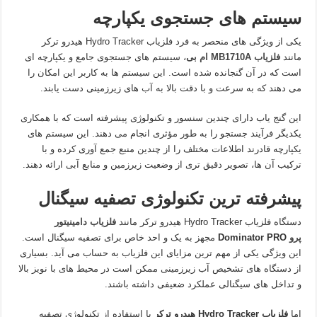
سیستم های جستجوی یکپارچه
یکی از ویژگی های منحصر به فرد فلزیاب Hydro Tracker هیدرو ترکر
مانند
فلزیاب MB1710A ام بی
، سیستم های جستجوی جامع و یکپارچه ای
است که در آن گنجانده شده است. این سیستم ها به کاربر این امکان را
می دهند که به سرعت و با دقت بالا به آب های زیرزمینی دست یابند.
این گنج یاب دارای چندین سنسور و تکنولوژی پیشرفته است که با همکاری
یکدیگر فرآیند جستجو را به طور مؤثری انجام می دهند. این سیستم های
یکپارچه قادرند اطلاعات مختلف را از چندین منبع جمع آوری کرده و با
ترکیب آن ها، تصویر دقیق تری از وضعیت زیرزمین و منابع آبی ارائه دهند.
پیشرفته ترین تکنولوژی تصفیه سیگنال
دستگاه فلزیاب Hydro Tracker هیدرو ترکر مانند
فلزیاب
دامینیتور
پرو
Dominator PRO
مجهز به یک و احد خاص برای تصفیه سیگنال است.
این ویژگی یکی از مهم ترین مزایای این فلزیاب به حساب می آید. بسیاری
از دستگاه های تشخیص آب زیرزمینی ممکن است در محیط های با نویز بالا
و تداخل های سیگنالی عملکرد ضعیفی داشته باشند.
اما
فلزیاب Hydro Tracker هیدرو ترکر
با استفاده از تکنولوژی تصفیه