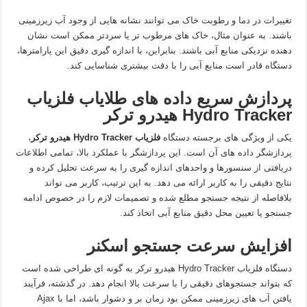
تغییرات در دما و رطوبت خاک می توانند نشانه هایی از وجود آب زیرزمینی
باشند. به عنوان مثال، خاک های مرطوب تر یا سردتر ممکن است نشان
دهنده نزدیکی منابع آبی باشند. بنابراین، با اندازه گیری دقیق این پارامترها،
دستگاه قادر است منابع آبی را با دقت بیشتری شناسایی کند.
پردازش سریع داده های طلایاب فلزیاب
Hydro Tracker هیدرو ترکر
یکی از ویژگی های برجسته دستگاه
فلزیاب Hydro Tracker هیدرو ترکر
،
پردازشگر داده های آن است. این پردازشگر با عملکرد بالا، تمامی اطلاعات
دریافتی از سنسورها و واحدهای اندازه گیری را به سرعت تحلیل کرده و
نتایج دقیقی را به کاربر ارائه می دهد. به این ترتیب، کاربر می تواند
بلافاصله از نتیجه جستجو مطلع شده و تصمیمات لازم را در خصوص ادامه
جستجو یا تعیین محل دقیق منابع آبی اتخاذ کند.
افزایش سرعت جستجو اسکنر
دستگاه فلزیاب Hydro Tracker هیدرو ترکر به گونه ای طراحی شده است
که بتواند جستجوهای دقیقی را با سرعت بالا انجام دهد. در گذشته، فرآیند
یافتن آب های زیرزمینی ممکن بود زمان بر و دشوار باشد، اما با Ajax