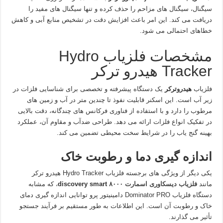
سیگنال، سیگنال های مزاحم را حذف کرده و تنها سیگنال های مفید را
دریافت می کند. این امر باعث افزایش دقت در تشخیص منابع آبی و کاهش
خطاهای احتمالی می شود.
مشخصات فلزیاب Hydro
Tracker هیدرو ترکر
فلزیاب
هیدروترکر
یک دستگاه پیشرفته و تخصصی برای شناسایی فلزات در
زیر آب است. این اسکنر قابلیت نفوذ تا چندین متر در آب و زمین های
مرطوب را دارد و با استفاده از فناوری فرکانس های چندگانه، دقت بالایی
در تفکیک انواع فلزات ارائه می دهد. طراحی ضدآب و مقاوم آن، عملکرد
بهینه گنج یاب را در شرایط سخت محیطی تضمین می کند.
اندازه گیری دما و رطوبت خاک
یکی دیگر از ویژگی های برجسته فلزیاب Hydro Tracker هیدرو ترکر
مانند
فلزیاب دیسکاوری اسمارت ۸۰۰۰
discovery smart
، که مشابه
دستگاه فلزیاب Dominator PRO دامینیتور پرو توانایی اندازه گیری دمای
خاک و رطوبت آن است. این اطلاعات به طور مستقیم بر فرآیند جستجو
تأثیر می گذارند.