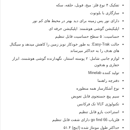
تفکیک ۴ نوع فلز: میخ، فویل، حلقه، سکه
سازگازی با بلوتوث
دارای نور پس زمینه برای دید بهتر در محیط های کم نور
اپلیکیشن گوشی هوشمند: اپلیکیشن حرفه ای
حساسیت: ۵ سطح حساسیت قابل تنظیم
حالت Easy-Trak: به طور خودکار نویز زمین را کاهش میدهد و سیگنال
های هدف را به حداکثر میرساند
لوازم جانبی شامل: ۲ پوسته استتار، نگهدارنده گوشی هوشمند، ابزار
حفاری و هدفون
تولید کننده Minelab
دفترچه راهنما
نوع آشکارساز همه منظوره
سیم پیچ جستجوی قابل تعویض
تکنولوژی VLF تک فرکانس
استراحت بازو قابل تنظیم
فلزیاب go find 66 دارای شفت قابل تنظیم
حداکثر طول مونتاژ شده (اینچ) ۵۱.۴