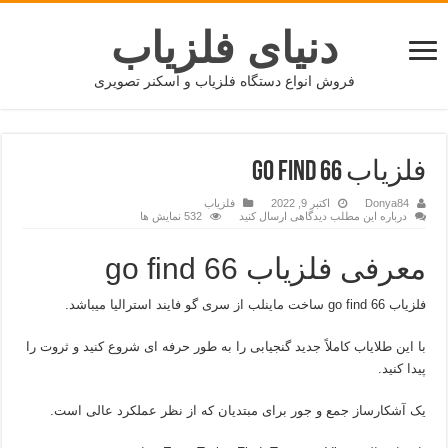
دنیای فلزیاب
فروش انواع دستگاه فلزیاب و اسکنر تصویری
فلزیاب GO FIND 66
Donya84
اکتبر 9, 2022
فلزیاب
درباره این مطلب دیدگاهی ارسال کنید
532 نمایش ها
معرفی فلزیاب go find 66
فلزیاب go find 66 ساخت ماینلب از سری گو فایند استرالیا میباشد.
با این طلایاب کاملاً جدید گنجیابی را به طور حرفه ای شروع کنید و ثروت را
پیدا کنید.
یک آشکارساز جمع و جور برای مبتدیان که از نظر عملکرد عالی است.