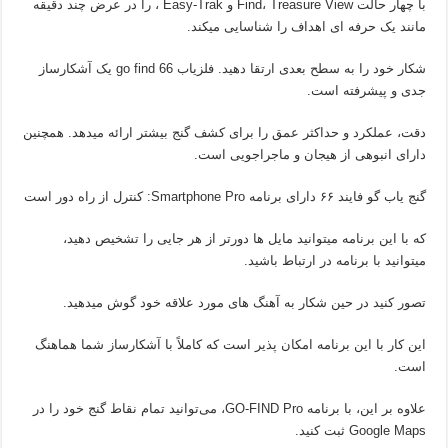
با چهار حالت Find، Treasure View و Easy-Trak ، را در عرض چند دقیقه
مانند یک حرفه ای اهداف را شناسایی میکند.
شکار خود را به سطح بعدی ارتقا دهید. فلزیاب go find 66 یک آشکارساز
جدی و پیشرفته است.
دقت، عملکرد و حداکثر عمق را برای کشف گنج بیشتر ارائه میدهد. همچنین
دارای انبوهی از هیجان و ماجراجویی است.
گنج یاب گو فایند ۶۶ دارای برنامه Smartphone Pro: کنترل از راه دور است
که با این برنامه میتوانید مایل ها دورتر از هر جایی را تشخیص دهید،
میتوانید با برنامه در ارتباط باشید.
تصور کنید در حین شکار به آهنگ های مورد علاقه خود گوش میدهید.
این کار با این برنامه امکان پذیر است که کاملاً با آشکارساز شما هماهنگ
است.
علاوه بر این، با برنامه GO-FIND Pro، می‌توانید تمام نقاط گنج خود را در
Google Maps ثبت کنید.