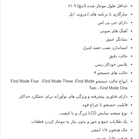
حداقل طول مونتاژ شده (اینچ) ۲۱.۹
سازگاری با برنامه های اندروید، اپل
دارای جی پی اس
آهنگ های صوتی
نشانگر عمق
استاندارد نصب جعبه کنترل
حالت دقیق
بلانس خودکار زمین
حالت های جستجو ۴
انواع حالت جستجو Find Mode Four ،Find Mode Three ،Find Mode
Two ، Find Mode One
دارای فناوری پیشرفته و ویژگی های نوآورانه برای عملکرد حداکثر
قابلیت جستجو با چراغ قوه
نوع صفحه نمایش LCD بزرگ و با کیفیت
یک طلایاب جمع و جور و بدون نیاز به مونتاژ کردن قطعات
جک هدفون ۱/۸ اینچی
هدفون قابل تعویض