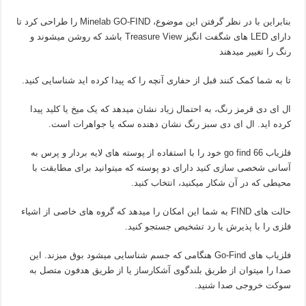
بنابراین با در نظر گرفتن این موضوع، Minelab GO-FIND را طراحی کرد تا
دارای LED های شگفت انگیز Treasure View باشد که روشن میشوند و
رنگ را تغییر میدهند
تا به شما کمک کنند قبل از حفاری آنچه را که پیدا کرده اید شناسایی کنید.
ال ای دی قرمز رنگ، به احتمال زیاد نشان میدهد که یک میخ یا کلید پیدا
کرده اید. ال ای دی سبز رنگ نشان دهنده سکه یا جواهرات است.
فلزیاب go find 66 خود را با استفاده از پوسته های لایه بردار و پرس به
آسانی شخصی سازی کنید دارای دو پوسته که میتوانید برای مطابقت با
محیطی که در آن شکار میکنید، انتخاب کنید.
حالت های FIND به شما این امکان را میدهد که گروه های خاصی از اشیاء
فلزی را با پذیرش یا رد تشخیص جستجو کنید.
فلزیاب های Go-Find هنگامی که جسم شناسایی میشود بوق میزند. این
صدا را میتوان از طریق بلندگوی آشکارساز یا از طریق هدفون متصل به
سوکت خروجی صدا شنید.