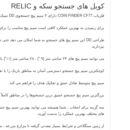
کویل های جستجو سکه و RELIC
فلزیاب COIN FINDER CF77 دارای ۳ سیم پیچ جستجوی DD سبک وزن و مقاوم در برابر آب،
برای رسیدن به بهترین عملکرد کافی است سیم پیچ مناسب را برای 
طراحی DD این سیم پیچ های جستجو به شما امکان می دهد 
بپردازید.
می توانید سیم پیچ های ۲۳ سانتی متر (۹ “) ، ۲۸ سانتی متر (۱۱”) یا ۴۵ سانتی متر (۱۸ “) انتخاب کنید.
کوچکترین سیم پیچ جستجو دسترسی آسان به مناطق باریک را با ت
سیم پیچ متوسط ​​تعادل عمق و تفکیک هدف را فراهم می کند.
بزرگترین سیم پیچ جستجو عمیق ترین جستجوها را در مناطق کاملاً ب
سه گزینه برای انتخاب ، شما همیشه می توانید بهترین سیم پیچ جست
های مختلف بهترین عملکرد را بدست آورید.
از زمین سنگلاخی و شرایط بسیار معدنی گرفته تا مزارع مزرعه ، س