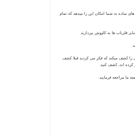
هوشمند فلزیاب COIN FINDER CF77 و کنترل های ساده به شما امکان این را میدهد که تمام
.
واهید شد که فلزیاب CF77 Coin Finder مناطقی را کشف میکند که فکر می کردید قبلا کشف
 کرده اند، کشف کنید.
مت
ما مراجعه فرمایید.