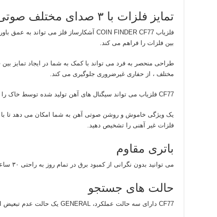
تمایز فلزات با ۳ صدای مختلف صوتی
فلزیاب COIN FINDER CF77 آشکارساز فلز می توا
بین فلزات را فراهم می کند.
مختلف ، از حفاری غیرضروری جلوگیری می کند.
CF77 فلزیاب می تواند سیگنال های آهن تولید شده توسط خاک را در مناطق بسیار معدنی از بین ببرد.
یک ویژگی خاموش و روشن صوتی آهن به شما امکان می دهد تا ب
فلزات غیر آهنی را تشخیص دهید.
باتری مقاوم
می توانید بدون نگرانی از کمبود برق در تمام روز به راحتی ۳۰ ساعت به کاووش بپردازید.
حالت های جستجو
CF77 دارای سه حالت عملکرد، GENERAL یک حالت عدم تبعیض است که حداکثر عمق را فراهم می کند.