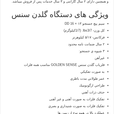
و همچنین دارای ۲ سال گارانتی و ۳ سال خدمات پس از فروش میباشد.
ویژگی های دستگاه گلدن سنس
سيم پيچ جستجو DD 16 × ۱۳
كل وزن- lbs3/7. (1/7كيلوگرم)
فركانس- ۵/۱۷ كيلوهرتز
۲ سال ضمانت نامه محدود
۳ شيوه ي جستجو:
غيرآهن
فلزیاب گلدن سنس GOLDEN SENSE مناسب همه فلزات
به صورت تفكيكي
عمر طولاني مدت باطري
طراحي ارگونوميك
حذف ذرات آهني
تفکیک فلزات به صورت آهنی و غیر آهنی
تفكيك فلزات به صورت شنيداري و بصري
عملكرد بالا در همه نوع از زمين ها