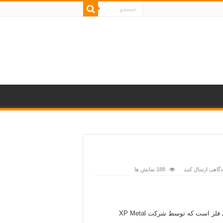
گاهی ارسال کنید
188 نمایش ها
پین‌ پوینتر MI-6 یکی از پیشرفته‌ ترین دستگاه‌ های شناسایی فلز است که توسط شرکت XP Metal