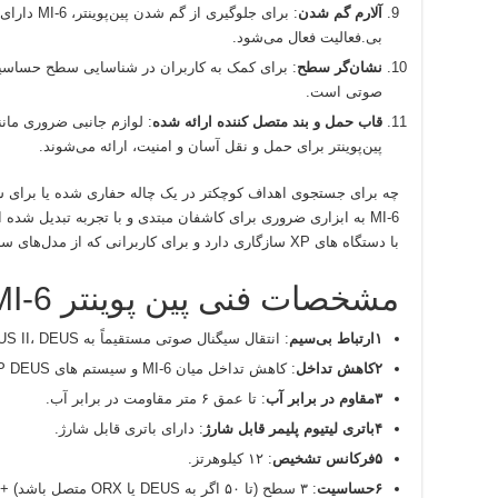
آلارم گم شدن
: برای جلوگی
بی.فعالیت فعال می‌شود.
نشان‌گر سطح
: برای کمک به کاربران در شناسایی سطح حساسی
صوتی است.
قاب حمل و بند متصل کننده ارائه شده
: لوازم جانبی ضروری مانند
پین‌پوینتر برای حمل و نقل آسان و امنیت، ارائه می‌شوند.
چه برای جستجوی اهداف کوچکتر در یک چاله حفاری شده یا برای س
MI-6 به ابزاری ضروری برای کاشفان مبتدی و با تجربه تبدیل شده است. این دستگاه مقاوم، کاربر پسند است و
با دستگاه‌ های XP سازگاری دارد و برای کاربرانی که از مدل‌های سازگار استفاده می‌کنند، انتخاب برتری است.
مشخصات فنی پین‌ پوینتر MI-6 :
۱ارتباط بی‌سیم
: انتقال سیگنال صوتی مستقیماً به DEUS II، DEUS یا ORX از طریق لینک بی‌سیم.
۲کاهش تداخل
: کاهش تداخل میان MI-6 و سیستم های XP DEUS یا ORX.
۳مقاوم در برابر آب
: تا عمق ۶ متر مقاومت در برابر آب.
۴باتری لیتیوم پلیمر قابل شارژ
: دارای باتری قابل شارژ.
۵فرکانس تشخیص
: ۱۲ کیلوهرتز.
۶حساسیت
: ۳ سطح (تا ۵۰ اگر به DEUS یا ORX متصل باشد) + تنظیم مجدد.