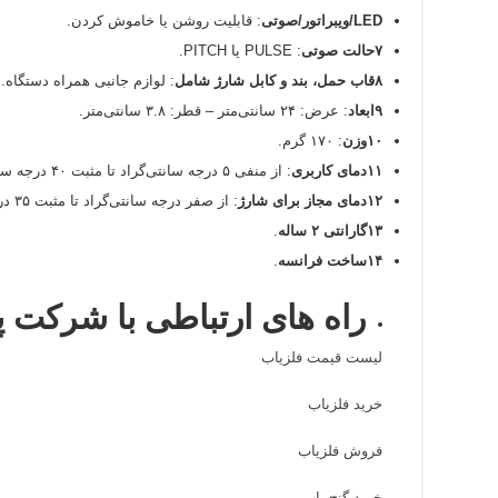
LED/ویبراتور/صوتی
: قابلیت روشن یا خاموش کردن.
۷حالت صوتی
: PULSE یا PITCH.
۸قاب حمل، بند و کابل شارژ شامل
: لوازم جانبی همراه دستگاه.
۹ابعاد
: عرض: ۲۴ سانتی‌متر – قطر: ۳.۸ سانتی‌متر.
۱۰وزن
: ۱۷۰ گرم.
۱۱دمای کاربری
: از منفی ۵ درجه سانتی‌گراد تا مثبت ۴۰ درجه سانتی‌گراد.
۱۲دمای مجاز برای شارژ
: از صفر درجه سانتی‌گراد تا مثبت ۳۵ درجه سانتی‌گراد.
۱۳گارانتی ۲ ساله
.
۱۴ساخت فرانسه
.
راه های ارتباطی با شرکت پ
لیست قیمت فلزیاب
خرید فلزیاب
فروش فلزیاب
خرید گنج یاب