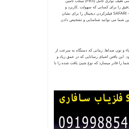
گرفت.نیروی این دستگاه فوق العاده توسط تکنولوژی چندین فرکانسی طیف نواری کامل (FBS) مینلب تامین
ق را برای کسانی که سهولت ,کاربرد و
عملکرد خوب را انتظار دارند با هم ترکیب می کند. دستگاه سفری – SAFARI فیلترکردن دیجیتال را برای نشان
راین شما می توانید شناسایی و تشخیص دادن
اء و تون صداها, زمانی که دستگاه به سرعت از
د. این یافتن اشیای رسانایی که در عمق زیاد و
ما را قادر میسازد که نوع شیئ یافت شده را با