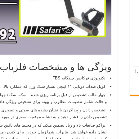
ویژگی ها و مشخصات فلزیاب سافاری
 !!
تکنولوژی فرکانس چندگانه FBS
کویل ضدآب دوتایی ۱۱ اینچی بسیار سبک وزن که عملکرد بالا، عمق زیاد و تشخیص سریع را با هم ترکیب میکند.
چهار حالت تشخیص از قبل برنامه ریزی شده – سکه، سکه/ جواه
و حالت شامل تنظیمات مطلوب و بهینه برای تشخیص ویژگی های
تشخیص دادن و پیداکردن با نشان دهنده های صوتی و تصویری 
تشخیص دادن را فشار دهید و به نشانه موقعیت سفری در مورد مح
تراکم ضایعات بالا و زیاد تضمین میکند که در محیط های یافتن س
نشان داده خواهد شد. بنابراین شما زمان خود را برای کندن زمی
کرد. ودر محیط های تمیز و فاقد اشیای بی ارزش می توانید تراکم