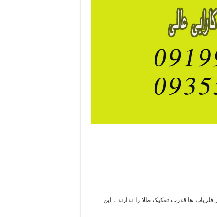
 فلزیاب ها قدرت تفکیک طلا را ندارند ، این