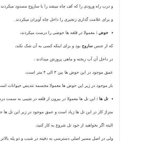
و درب راه ورودی را که کف چاه میشد را با ساروج مسدود میکردند
و برای علامت گذاری زنجیری را داخل چاه آویزان میکردند.
حوض :
معمولا در قلعه ها حوضی را درست میکردند،
که از جنس
ساروج
بود و برای اینکه کسی به آن شک نکند،
در داخل آن آب ریخته و ماهی پرورش میدادند ،
عمق موجود در این حوض ها بین ۳ الی ۴ متر است،
بار موجود در زیر این حوض ها معمولا مجسمه تندیس حیوانات است
تل ها :
این تل ها معمولا در بیرون از قلعه در شیبی به سمت دره 
متراژ کار در این تل ها زیاد است و عمق موجود در زیر این تل ها حتی به ۳۰ متر هم
البته اگر بخواهید از خود تل شروع به کار کنید،
ولی در اصل مسیر اصلی دسترسی به دفینه در شیب و دو پله بالاتر 