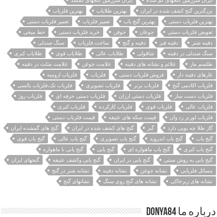
بزرگترین گنج کشف شده در ایران
بهترین طلایاب
بهترین فلزیاب
بهترین فلزیاب دستی
بهترین گنج یاب
تعمیر فلزیاب
تعمیر فلزیاب دستی
تعویض فلزیاب دستی
جوغان
جوقن
خرید فلزیاب دستی
خط میخی
دفینه شتر
دفینه قبر
دفینه و گنج
ساخت فلزیاب
سنگ صندلی
سنگ صندلی در دفینه
شاقولی
طلایاب عالی
طلایاب قوی
طلایاب کبری
طلسم مار
علائم و نشانه های دفینه
علامت جوغن
علامت مثلث در دفینه
غارهای دفینه دار
فروش فلزیاب دستی
فلزیاب
فلزیاب ارومیه
فلزیاب اکادمی گنج
فلزیاب برتر
فلزیاب تصویری
فلزیاب تک،فلزیاب پالسی
فلزیاب دست ساز
فلزیاب دستی ارزان
فلزیاب دستی حرفه ای
فلزیاب روژ
فلزیاب عالی
فلزیاب قوی
فلزیاب کارکرده
فلزیاب کبری
فلزیاب لورنز زد وان
قیمت سکه های عتیقه
قیمت فلزیاب دستی
گاز طلا چه بویی دارد
گبر
گنج های کشف شده در ایران
گنج های گمشده ایران
گنج یاب
گنج یاب اندروید
گنج یاب تصویری
گنج یاب عالی
گنج یاب قوی
گنج یاب کبری
گنج یاب ماهواره ای
گنج یابی
گنج یابی با ماهواره
گنج یابی به روش سنتی
گنج یابی در ایران
گنج یابی وکشف عتیقه
گنجهای ایران
مسائل فلزیابی
نشانه جوغن
نشانه دفینه
نشانه شتر در گنج
نشانه های زیرخاکی
نشانه های گنج روی سنگ
نشانهای گنج
درباره ما Donya84