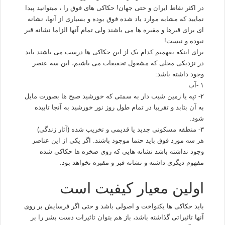
در اکثر نقاط ایران و حتی جهان! حکاکی های فوق را ، میتوانید پیدا
نمایید که مشابه موارد یاد شده فوق بوده و بسیاری از آنها، نشانه
ای برای قبرها و مقبره ها می باشند ولی تمام آنها الزاما نشانه قبر
نبوده و نیست!
برای اینکه بفهمیم کدام یک از این حکاکی ها درست می باشند باید
در نزدیکی محلی که مشغول تحقیقات می باشیم، این سه عنصر
وجود داشته باشد:
۱ -آب
۲- تپه یا زمین شیب دار به سمتی که خورشید صبح ها بصورت مایل
به آن بتابد و تقریبا در تمام طول روز نور خورشید به آنجا تابیده
شود.
۳- منطقه مسکونی جدید یا قدیمی و تخریب شده (آثار زندگی)
هر سه مورد فوق باید حتما موجود باشند. اگر یکی از این عناصر
وجود نداشته باشد نشانه هایی که روی صخره ها حکاکی شده
مفهوم دیگری داشته و نشانه قبر و مقبره نخواهد بود.
اولین معیار کیفیت است
باید حکاکی ها یکنواخت و اصولی باشد و حتی اگر فرسایش بر روی
آنها تاثیراتی گذاشته باشد، باز هم بتوان تاثیرات دست بشر را بر