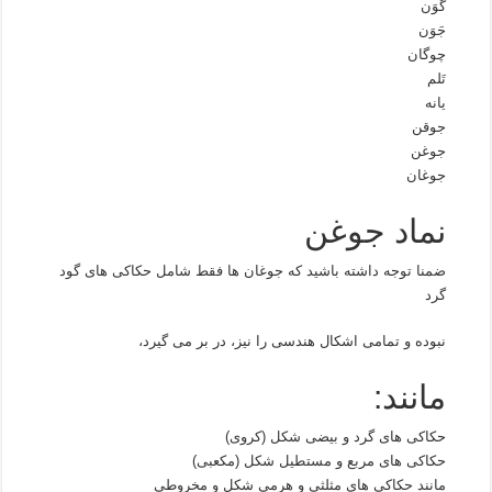
گوَن
جَوَن
چوگان
تَلم
یانه
جوقن
جوغن
جوغان
نماد جوغن
ضمنا توجه داشته باشید که جوغان ها فقط شامل حکاکی های گود
گرد
نبوده و تمامی اشکال هندسی را نیز، در بر می گیرد،
مانند:
حکاکی های گرد و بیضی شکل (کروی)
حکاکی های مربع و مستطیل شکل (مکعبی)
مانند حکاکی های مثلثی و هرمی شکل و مخروطی