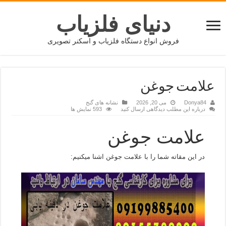
دنیای فلزیاب
فروش انواع دستگاه فلزیاب و اسکنر تصویری
علامت جوغن
Donya84
می 20, 2026
نشانه های گنج
درباره این مطلب دیدگاهی ارسال کنید
593 نمایش ها
علامت جوغن
در این مقاته شما را با علامت جوغن اشنا میکنیم: