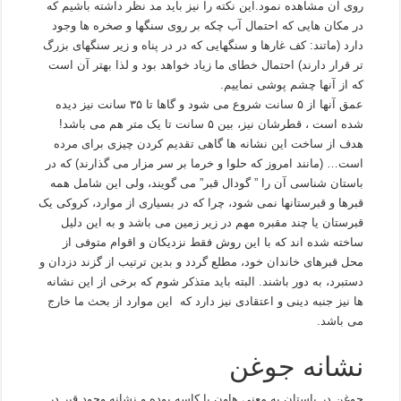
روی آن مشاهده نمود.این نکته را نیز باید مد نظر داشته باشیم که
در مکان هایی که احتمال آب چکه بر روی سنگها و صخره ها وجود
دارد (ماتند: کف غارها و سنگهایی که در در پناه و زیر سنگهای بزرگ
تر قرار دارند) احتمال خطای ما زیاد خواهد بود و لذا بهتر آن است
که از آنها چشم پوشی نماییم.
عمق آنها از ۵ سانت شروع می شود و گاها تا ۳۵ سانت نیز دیده
شده است ، قطرشان نیز، بین ۵ سانت تا یک متر هم می باشد!
هدف از ساخت این نشانه ها گاهی تقدیم کردن چیزی برای مرده
است… (مانند امروز که حلوا و خرما بر سر مزار می گذارند) که در
باستان شناسی آن را ” گودال قبر” می گویند، ولی این شامل همه
قبرها و قبرستانها نمی شود، چرا که در بسیاری از موارد، کروکی یک
قبرستان یا چند مقبره مهم در زیر زمین می باشد و به این دلیل
ساخته شده اند که با این روش فقط نزدیکان و اقوام متوفی از
محل قبرهای خاندان خود، مطلع گردد و بدین ترتیب از گزند دزدان و
دستبرد، به دور باشند. البته باید متذکر شوم که برخی از این نشانه
ها نیز جنبه دینی و اعتقادی نیز دارد که این موارد از بحث ما خارج
می باشد.
نشانه جوغن
جوغن در باستان به معنی هاون یا کاسه بوده و نشانه وجود قبر در