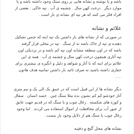
باشه و یا نوشته و نشانه هایی بر روی سنگ وجود داشته باشه و یا
موارد دیگر . درخت کهن سال . چشمه ی آب . تپه خاکی . بعضی از
افراد فکر می کنند که هر تپه ای نشانه ی بار است .
علائم و نشانه
در صورتی که از نشانه های بار داشتن یک تپه اینه که جنس تشکیل
دهنده ی تپه از خاک باشه نه از سنگ . تپه در محلی قرار گرفته
باشه که در اون منطقه مشابه اون تپه کم باشه و در نزدیکی اون
تپه آثاری همچون درخت کهن سال و چشمه ی آب . همه ی این
علائم برای اینه که با آثار و شواهد و دلیل و انگیزه ی بیشتری برای
حفاری داشته باشید نه صرف تائید بار داشتن تمامیه هدف هاتون
…..
دیگر نشانه ها از این قبیل است که در عمق یک الی یک و نیم متری
آثار خودشو کم کم نشون بده مثلا سنگ چین . جسد انسان . سفال
و کوزه های شکسته . زغال چوب و با سنگ که در قدیم جهت عایق
از عبور آب برای محافظت از اموال استفاده می کردند . اما وجود
زغال چوب یا سنگ هم از دلایل وجود بار نیست .
نشانه های محل گنج و دفینه