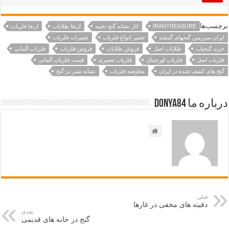
برچسب‌ها
IRANTREASURE
اثار نشانه گنج دفینه
ارتقا طلایاب
ارتقا فلزیاب
ایران سرزمین گنجهای گمشد
تعمیر انواع فلزیاب
تعمیرات فلزیاب
خرید گنجیاب
طلایاب اصل
فروش طلایاب
فروش فلزیاب
فلزیاب آلمانی
فلزیاب اصل
فلزیاب اورجینال
فلزیاب تعمیری
قیمت فلزیاب آلمانی
گنج های کشف شده در ایران
معاوضه فلزیاب
نشانه شتر در گنج
درباره ما Donya84
قبلی
دفینه های مخفی در غارها
بعدی
گنج در خانه های قدیمی