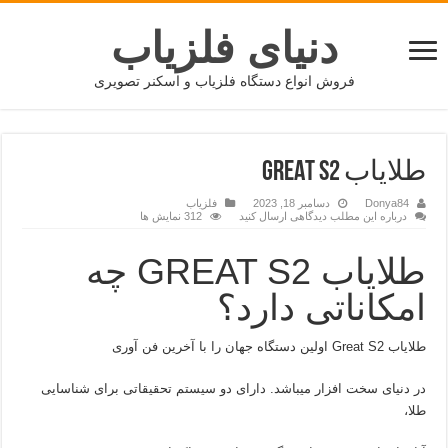
دنیای فلزیاب
فروش انواع دستگاه فلزیاب و اسکنر تصویری
طلایاب GREAT S2
Donya84
دسامبر 18, 2023
فلزیاب
درباره این مطلب دیدگاهی ارسال کنید
312 نمایش ها
طلایاب GREAT S2 چه
امکاناتی دارد؟
طلایاب Great S2 اولین دستگاه جهان را با آخرین فن آوری
در دنیای سخت افزار میباشد. دارای دو سیستم تحقیقاتی برای شناسایی
طلا،