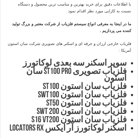
با اطلاعات دقیق برای خرید بهترین و مناسب ترین محصول و دستگاه
نسبت به کارایی مورد نظر اقدام نمود .
ما در اینجا به معرفی انواع سیستم فلزیاب از شرکت معتبر و بزرگ تولید
کننده می پردازیم .
فلزیاب خارجی ارزان و حرفه ای و اسکنر های تصویری شرکت سان استون
آمریکا :
سوپر اسکنر سه بعدی لوکاتورز
فلزیاب تصویری ST100 pro سان
استون
فلزیاب سان استون ST100
فلزیاب سان استون SWT100
فلزیاب سان استون ST50
فلزیاب سان استون SWT 200
فلزیاب سان استون S16 VT200
اسکنر لوکاتورز آر ایکس LOCATORS RX