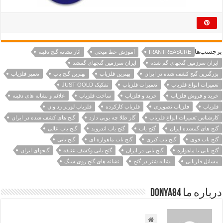
برچسب‌ها
IRANTREASURE
آموزش خط میخی
اثار نشانه گنج دفینه
ایران سرزمین گنجهای گم شده
ایران سرزمین گنجهای گمشد
بزرگترین گنج کشف شده در ایران
بهترین فلزیاب
بهترین گنج یاب
تعمیر فلزیاب
تعمیرات انواع فلزیاب
تعمیرات فلزیاب
تفکیک JUST GOLD
خرید و فروش فلزیاب
خرید و فلزیاب
ساخت فلزیاب
علائم و نشانه های دفینه
فلزیاب
فلزیاب تصویری
فلزیاب کارکرده
فلزیاب لورنز زد وان
کارشناس تعمیرات انواع فلزیاب
گاز طلا چه بویی دارد
گنج های کشف شده در ایران
گنج های گمشده ایران
گنج یاب
گنج یاب اندروید
گنج یاب عالی
گنج یاب قوی
گنج یاب کبری
گنج یاب ماهواره ای
گنج یابی
گنج یابی با ماهواره
گنج یابی در ایران
گنج یابی وکشف عتیقه
گنجهای ایران
مسائل فلزیابی
نشانه شتر در گنج
نشانه های گنج روی سنگ
درباره ما Donya84