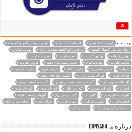
برچسب‌ها
آموزش خط میخی
اثار نشانه گنج دفینه
ایران سرزمین گنجهای گم شده
ایران سرزمین گنجهای گمشد
بزرگترین گنج کشف شده در ایران
بهترین طلایاب
بهترین فلزیاب
بهترین گنج یاب
تعمیر فلزیاب
تعمیرات فلزیاب
ساخت فلزیاب
طلایاب قوی
علائم و نشانه های دفینه
فروش فلزیاب
فلزیاب
فلزیاب تصویری
فلزیاب عالی
فلزیاب قوی
فلزیاب کارکرده
فلزیاب کبری
فلزیاب لورنز زد وان
قیمت سکه های عتیقه
گاز طلا چه بویی دارد
گنج های کشف شده در ایران
گنج های گمشده ایران
گنج یاب
گنج یاب اندروید
گنج یاب عالی
گنج یاب قوی
گنج یاب کبری
گنج یاب ماهواره ای
گنج یابی
گنج یابی در ایران
گنج یابی وکشف عتیقه
گنجهای ایران
مسائل فلزیابی
نشانه جوغن
نشانه دفینه
نشانه شتر در گنج
نشانه های گنج روی سنگ
نشانهای گنج
درباره ما Donya84