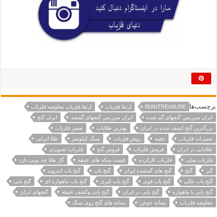
برچسب‌ها
IRANTREASURE
ارتقا فلزیاب
ارتقا فلزیاب معاوضه فلزیاب
ایران سرزمین گنجهای گم شده
ایران سرزمین گنجهای گمشد
ایران گنج
بزرگترین گنج کشف شده در ایران
بهترین طلایاب
تعمیر فلزیاب
تعمیرات فلزیاب
دفینه
روش فلزیاب
سنگ کیلومتر
طلا ایرانی
ظلایابی در ایران
فروش فلزیاب
فروش گنج
فلزیاب تصویری
فلزیاب صلی
فلزیاب کارکرده
قیمت سکه های عتیقه
گاز طلا چه بویی دارد
گبر
گنج
گنج های گمشده ایران
گنج یاب
گنج یاب اندروید
گنج یاب عالی
گنج یاب قوی
گنج یاب کبری
گنج یاب ماهواره ای
گنج یابی
گنج یابی با ماهواره
گنج یابی در ایران
گنج یابی وکشف عتیقه
گنجهای ایران
معاوضه فلزیاب
نشانه جوغن
نشانه های گنج روی سنگ