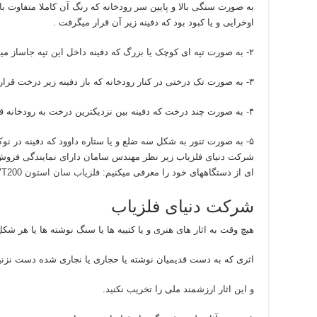
به صورت سنگی بالا و پایین سر رودخانه که رنگ آن کاملا متفاوت با
اوخرایی و یا کبود بود که دفینه زیر آن قرار میگرفت .
۲- به صورت تپه ای کوچک یا بزرگ که دفینه داخل این تپه جاساز میشد .
۳- به صورت تک درختی در کنار رودخانه که باز دفینه زیر درخت قرار میگرفت .
۴- به صورت چند درخت که دفینه بین نزدیکترین درخت به رودخانه قرار میگرفت .
۵- به صورت تنور به شکل سه ضلع و یا ستاره داوود که دفینه در نوک مثلث و یا تنور سوم قرار میگرفت .
شرکت دنیای فلزیاب زیر نظر مهندس سامان دارای نمایندگی فروش فل
ای از ذستگاههای خود را معرفی میکنیم:
فلزیاب سان استون S16 VT200
شرکت دنیای فلزیاب
هیچ وقت به اثار های هنری و یا کتیبه ها یا سنگ نوشته ها یا هر شکل
اثری که به دست قدیمیان نوشته یا حجاری یا نجاری شده دست نزنی
و این اثار ارزشمند ملی را تخریب نکنید.