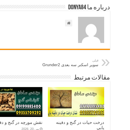
درباره ما Donya84
قبلی
سوپر اسکنر سه بعدی Grunder2
مقالات مرتبط
درخت حیات در گنج و دفینه
نقش مورچه در گنج و دفی
یابی
می 20, 2026