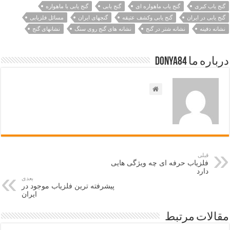
گنج یاب کبری
گنج یاب ماهواره ای
گنج یابی
گنج یابی با ماهواره
گنج یابی در ایران
گنج یابی وکشف عتیقه
گنجهای ایران
مسائل فلزیابی
نشانه دفینه
نشانه شتر در گنج
نشانه های گنج روی سنگ
نشانهای گنج
درباره ما Donya84
قبلی
فلزیاب حرفه ای چه ویژگی هایی
دارد
بعدی
پیشرفته ترین فلزیاب موجود در
ایران
مقالات مرتبط