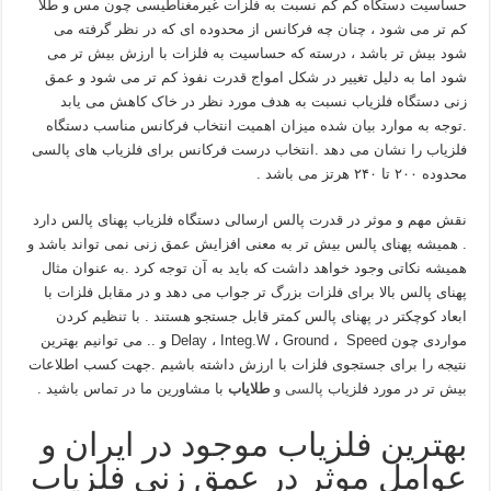
حساسیت دستگاه کم کم نسبت به فلزات غیرمغناطیسی چون مس و طلا
کم تر می شود ، چنان چه فرکانس از محدوده ای که در نظر گرفته می
شود بیش تر باشد ، درسته که حساسیت به فلزات با ارزش بیش تر می
شود اما به دلیل تغییر در شکل امواج قدرت نفوذ کم تر می شود و عمق
زنی دستگاه فلزیاب نسبت به هدف مورد نظر در خاک کاهش می یابد
.توجه به موارد بیان شده میزان اهمیت انتخاب فرکانس مناسب دستگاه
فلزیاب را نشان می دهد .انتخاب درست فرکانس برای فلزیاب های پالسی
محدوده ۲۰۰ تا ۲۴۰ هرتز می باشد .
نقش مهم و موثر در قدرت پالس ارسالی دستگاه فلزیاب پهنای پالس دارد
. همیشه پهنای پالس بیش تر به معنی افزایش عمق زنی نمی تواند باشد و
همیشه نکاتی وجود خواهد داشت که باید به آن توجه کرد .به عنوان مثال
پهنای پالس بالا برای فلزات بزرگ تر جواب می دهد و در مقابل فلزات با
ابعاد کوچکتر در پهنای پالس کمتر قابل جستجو هستند . با تنظیم کردن
مواردی چون Delay ، Integ.W ، Ground ، Speed و .. می توانیم بهترین
نتیجه را برای جستجوی فلزات با ارزش داشته باشیم .جهت کسب اطلاعات
بیش تر در مورد فلزیاب
پالسی و
طلایاب
با مشاورین ما در تماس باشید .
بهترین فلزیاب موجود در ایران و
عوامل موثر در عمق زنی فلزیاب