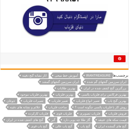
برچسب‌ها
IRANTREASURE
آموزش خط میخی
اثار نشانه گنج دفینه
ایران سرزمین گنجهای گم شده
ایران سرزمین گنجهای گمشد
بزرگترین گنج کشف شده در ایران
بهترین طلایاب
بهترین فرکانس برای فلزیاب پالسی
بهترین فلزیاب
بهترین فلزیاب موجود
بهترین گنج یاب
تعمیر انواع فلزیاب
تعمیر فلزیاب
تعمیرات فلزیاب
جوغان
روش کار با فلزیاب پالسی چگونه است ؟
ساخت فلزیاب
علائم و نشانه های دفینه
فروش فلزیاب
فلزیاب تصویری
فلزیاب قوی
فلزیاب کارکرده
قیمت سکه های عتیقه
گاز طلا چه بویی دارد
گبر
گنج های کشف شده در ایران
گنج های گمشده ایران
گنج یاب
گنج یاب عالی
گنج یاب قوی