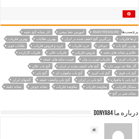
برچسب‌ها
IRANTREASURE
آموزش خط میخی
اثار نشانه گنج دفینه
ارتقا فلزیاب
بزرگترین گنج کشف شده در ایران
بهترین طلایاب
بهترین فلزیاب
بهترین گنج یاب
جوغان
خرید فلزیاب
خرید و فروش فلزیاب
طلایاب قوی
علائم و نشانه های دفینه
فروش فلزیاب
فلزیاب عالی
فلزیاب کارکرده
فلزیاب کبری
فلزیاب لورنز زد وان
قیمت سکه های عتیقه
گاز طلا چه بویی دارد
گنج های کشف شده در ایران
گنج یاب عالی
گنج یاب قوی
گنج یاب کبری
گنج یاب ماهواره ای
گنج یابی
گنج یابی با ماهواره
گنج یابی در ایران
گنج یابی وکشف عتیقه
گنجهای ایران
مسائل فلزیابی
معاوصه فلزیاب
معاوضه فلزیاب
نشانه جوغن
نشانه دفینه
نشانه شتر در گنج
درباره ما Donya84