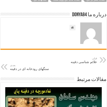
درباره ما Donya84
قبلی
علائم شناسی دفینه
بعدی
سنگهای رودخانه ای در دفینه
مقالات مرتبط