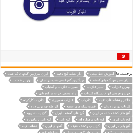
برچسب‌ها
آموزش خط میخی
اثار نشانه گنج دفینه
ایران سرزمین گنجهای گم شده
ایران سرزمین گنجهای گمشد
بزرگترین گنج کشف شده در ایران
بهترین طلایاب
بهترین فلزیاب
تعمیر فلزیاب
تعمیرات فلزیاب و گنجیاب
خرید و فروش انواع دستگاه فلزیاب
راه مخفی خزانه در گنج یابی
علائم و نشانه های دفینه
فلزیاب
فلزیاب تصویری
فلزیاب کارکرده
فلزیاب لورنز زد وان
قیمت سکه های عتیقه
گاز طلا چه بویی دارد
گنج های کشف شده در ایران
گنج های گمشده ایران
گنج یاب اندروید
گنج یاب کبری
گنج یاب ماهواره ای
گنج یابی
گنج یابی با ماهواره
گنج یابی در ایران
گنج یابی وکشف عتیقه
گنجهای ایران
نشانه دفینه
نشانه شتر در گنج
نشانه های گنج روی سنگ
نشانهای گنج