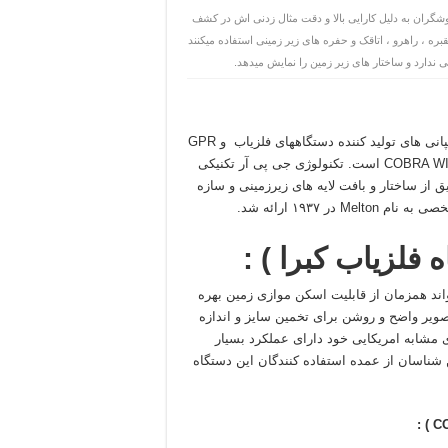
 Radarteam سوئد است که در بین کاوشگران به دلیل کارایی بالا و دقت مثال زدنی اش در کشف
 ، راهرو ، اتاقک و حفره های زیر زمینی استفاده میکنند
ابی ندارد و ساختار های زیر زمین را نمایش میدهد.
کمپانی Radarteam واقع در شهر Boden سوئد یکی از بزرگترین کمپانی های تولید کننده دستگاههای فلزیاب و GPR
است که معروف ترین محصول تولیدی این شرکت COBRA WIRELESS GPR است. تکنولوژی جی پی آر تکنیکی
یق از ساختار و بافت لایه های زیرزمینی و سازه
۱۹۳۷ ارائه شد.
 فلزیاب کبرا )
:
واند همزمان از قابلیت اسکن موازی زمین بهره
 تصویر واضح و روشن برای تخمین سایز و اندازه
 مشابه امریکایی خود دارای عملکرد بسیار
 شناسان از عمده استفاده کنندگان این دستگاه