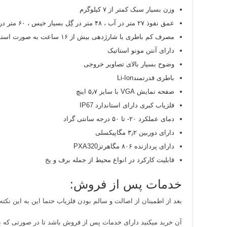
وزن بسیار سبک کمتر از ۷ کیلوگرم
عمق نفوذ ۲۷ متر در آب ، ۴۸ متر در گِل بسیار خیس ، ۶۰ متر در خاک مرطوب ،۸۰ تا ۱۲۰ متر در خاک خشک
مصرف کم باطری با شارژدهی بیش از ۱۶ ساعت به صورت استفاده مداوم
دارای آنتن مونو استاتیک
وضوح بسیار بالای تصاویر خروجی
باطری قدرتمندLi-Ion
صفحه نمایش VGA با سایز ۵٫۷ اینچ
فلزیاب کبری دارای استاندارد IP67
دمای عملکرد ۲۰- تا ۵۰ درجه سانتی گراد
دارای دوربین ۳٫۲ مگاپیکسلی
دارای پردازنده ۸۰۶ مگاهرتزPXA320
قابلیت کارکرد در انواع محیط از جمله برف و یخ
خدمات پس از فروش:
بعد از اطمینان از اصالت و سالم بودن فلزیاب حتما این به این نکته
آن خرید میکنید دارای خدمات پس از فروش باشد تا در صورتی که بع