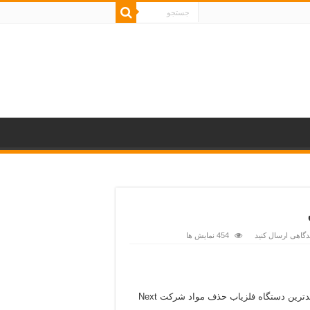
دگاهی ارسال کنید
454 نمایش ها
دستگاه فلزیاب حذف مواد معدنی یعنی فلزیاب MES-X1 NEW جدیدترین دستگاه فلزیاب حذف مواد شرکت Next