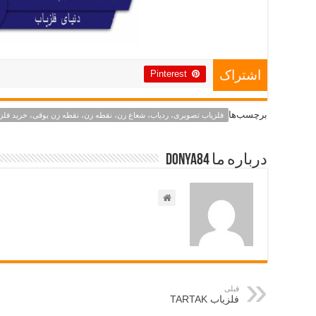
Pinterest
اشتراک
برچسب‌ها
فلزیاب تصویری، ردیاب، شعاع زن، نقطه زن، نقطه زن بوقی، خرید فلز
درباره ما Donya84
قبلی
فلزیاب TARTAK