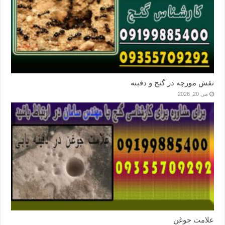
نقش مورچه در گنج و دفینه
می 20, 2026
علامت جوغن