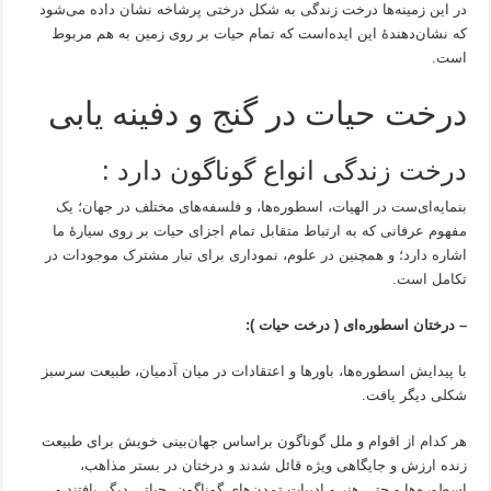
در این زمینه‌ها درخت زندگی به شکل درختی پرشاخه نشان داده می‌شود
که نشان‌دهندهٔ این ایده‌است که تمام حیات بر روی زمین به هم مربوط
است.
درخت حیات در گنج و دفینه یابی
درخت زندگی انواع گوناگون دارد :
بنمایه‌ای‌ست در الهیات، اسطوره‌ها، و فلسفه‌های مختلف در جهان؛ یک
مفهوم عرفانی که به ارتباط متقابل تمام اجزای حیات بر روی سیارهٔ ما
اشاره دارد؛ و همچنین در علوم، نموداری برای تبار مشترک موجودات در
تکامل است.
– درختان ‌اسطوره‌ای‌ ( درخت حیات ):
با پیدایش اسطوره‌ها، باورها و اعتقادات در میان آدمیان، طبیعت سرسبز
شکلی دیگر یافت.
هر کدام از اقوام و ملل گوناگون براساس جهان‌بینی خویش برای طبیعت
زنده ارزش و جایگاهی ویژه قائل شدند و درختان در بستر مذاهب،
اسطوره‌ها و حتی هنر و ادبیات تمدن‌های گوناگون، حیاتی دیگر یافتند و