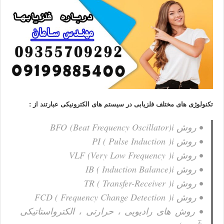
تکنولوژی های مختلف فلزیابی در سیستم های الکترونیکی عبارتند از :
• روش BFO
r)i
Beat Frequency Oscillato
(
• روش PI ( Pulse Induction
)i
• روش VLF (Very Low Frequency
)i
• روش IB ( Induction Balance
)i
• روش TR ( Transfer-Receiver
)i
• روش FCD ( Frequency Change Detection
)i
• روش های رادیویی ، حرارتی ، الکترواستاتیکی