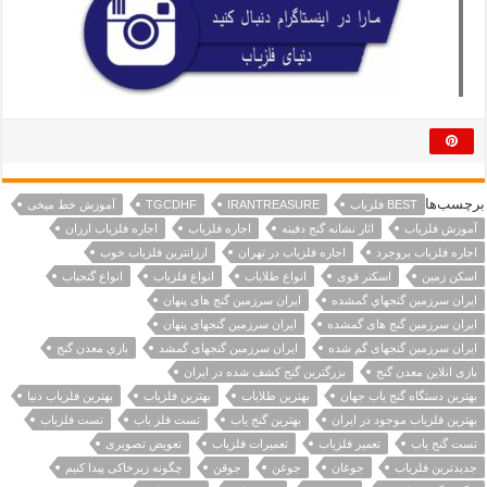
برچسب‌ها
BEST فلزیاب
IRANTREASURE
TGCDHF
آموزش خط میخی
آموزش فلزیاب
اثار نشانه گنج دفینه
اجاره فلزیاب
اجاره فلزیاب ارزان
اجاره فلزیاب بروجرد
اجاره فلزیاب در تهران
ارزانترین فلزیاب خوب
اسکن زمین
اسکنر قوی
انواع طلایاب
انواع فلزیاب
انواع گنجیاب
ايران سرزمين گنجهاي گمشده
ایران سرزمین گنج های پنهان
ایران سرزمین گنج های گمشده
ایران سرزمین گنجهای پنهان
ایران سرزمین گنجهای گم شده
ایران سرزمین گنجهای گمشد
بازي معدن گنج
بازی انلاین معدن گنج
بزرگترین گنج کشف شده در ایران
بهترین دستگاه گنج یاب جهان
بهترین طلایاب
بهترین فلزیاب
بهترین فلزیاب دنیا
بهترین فلزیاب موجود در ایران
بهترین گنج یاب
تست فلز یاب
تست فلزیاب
تست گنج یاب
تعمیر فلزیاب
تعمیرات فلزیاب
تعویض تصویری
جدیدترین فلزیاب
جوغان
جوغن
جوقن
چگونه زیرخاکی پیدا کنیم