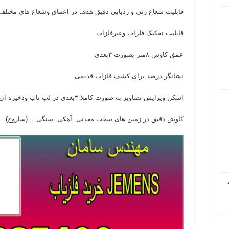
قابلیت شعاع زنی و ردیابی دقیق هدف در اعماق وشعاع های مختلف
قابلیت تفکیک فلزات وغیرفلزات
عمق کاوش ۸متر بصورت ۳بعدی
نشانگر درصد برای کشف فلزات قدیمی
اسکن ویرایش تصاویر به صورت کاملا ۳بعدی در لپ تاب وذخیره آن
کاوش دقیق در زمین های سخت معدنی .آهکی .سنگی …(ساروج)