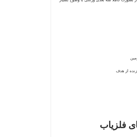
مین
نده از هدف
ای فلزیاب