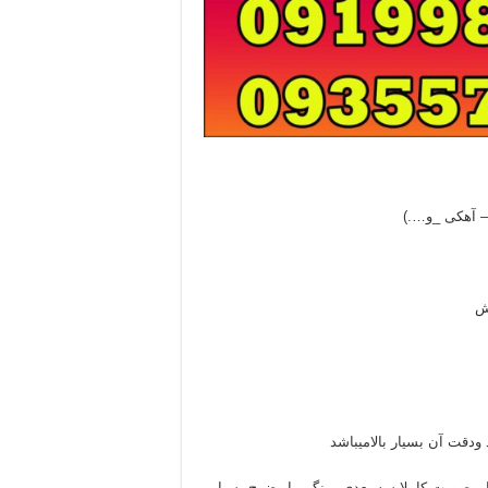
– آهکی _و….)
ش
ی بالا وکنار بصورت کاملا سه بعدی ورنگی با وضوح بسیار