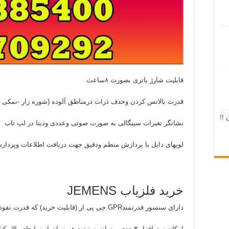
قابلیت شارژ باتری بصورت ۸ساعت
قدرت بالانس کردن وحذف ذرات درمناطق آلوده (شوره زار -نمکی 
 !!
نشانگر تغیرات سینگالی به صورت صوتی وعددی ودیتا در لپ تاب
لوپهای دابل با پردازش منظم ودقیق جهت دریافت اطلاعات وپرداز
خرید فلزیاب JEMENS
دارای سنسور قدرتمندGPR جی پی ار (قابلیت خرید) که قدرت نفوذ ودقت آن بسیار بالامیباشد
امکان نرم افزار ۳بعدی میتوان به : دید هم زمان از نما ها