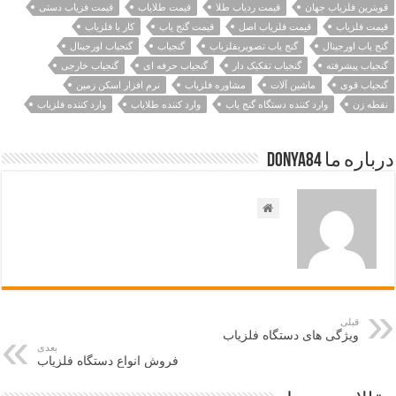
قویترین فلزیاب جهان
قیمت ردیاب طلا
قیمت طلایاب
قیمت فزیاب دستی
قیمت فلزیاب
قیمت فلزیاب اصل
قیمت گنج یاب
کار با فلزیاب
گنج یاب اورجینال
گنج یاب تصویریفلزیاب
گنجیاب
گنجیاب اورجینال
گنجیاب پیشرفته
گنجیاب تفکیک دار
گنجیاب حرفه ای
گنجیاب خارجی
گنجیاب قوی
ماشین آلات
مشاوره فلزیاب
نرم افزار اسکن زمین
نقطه زن
وارد کننده دستگاه گنج یاب
وارد کننده طلایاب
وارد کننده فلزیاب
درباره ما Donya84
قبلی
ویژگی های دستگاه فلزیاب
بعدی
فروش انواع دستگاه فلزیاب