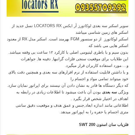
سوپر اسکنر سه بعدی
لوکاتورز آر ایکس LOCATORS RX
نسل جدید از
اسکنر های زمین شناسی میباشد
اسکنر لوکاتورز از دو سنسور FGM بهرمند است. اسکنر مدل RX از معدود
اسکنر هایی می باشد که
بدون سیم و با باطری لیتیومی اصلی با کارکرد ۱۲ ساعت بی وقفه میباشد.
این طلایاب برای موقعیت سنجی فلزات گرانبها, دفینه ها, جواهرات
و….مورد استفاده کاربران قرار میگیرد.
و با داشتن قابلیت استفاده از نرم افزارهای سه بعدی و همچنین دقت بالای
خود میتواند تمامی مواد و اجسام را
که دیگر دستگاه ها قادر به نشان دادن آن نیستند برای اپراتور نمایان سازد.
ویژگی
سه بعدی
بودن آن باعث میشود تا اطلاعات زیادی در رابطه به
اهداف در اختیار شخص قرار بگیرد .
اطلاعاتی مانند اندازه ابعاد,جنس و عمق هدف و موقعیت دقیق سانتی
متری اجسام یا حفره را به اپوراتور میدهد.
فلزیاب سان استون SWT 200