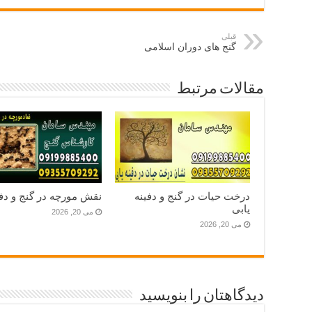
قبلی
گنج های دوران اسلامی
مقالات مرتبط
درخت حیات در گنج و دفینه
نقش مورچه در گنج و دفی
یابی
می 20, 2026
می 20, 2026
دیدگاهتان را بنویسید