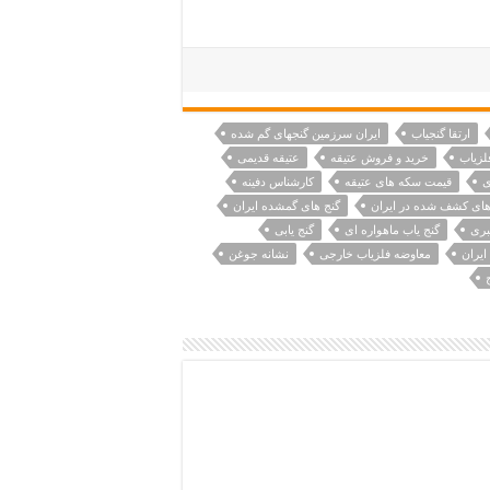
ارتقا گنجیاب
ایران سرزمین گنجهای گم شده
لزیاب
خرید و فروش عتیقه
عتیقه قدیمی
ی
قیمت سکه های عتیقه
کارشناس دفینه
های کشف شده در ایران
گنج های گمشده ایران
بری
گنج یاب ماهواره ای
گنج یابی
ایران
معاوضه فلزیاب خارجی
نشانه جوغن