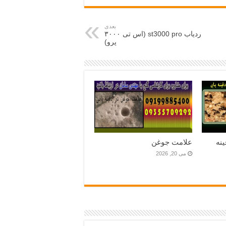
بعدی
ردیاب st3000 pro (اس تی ۳۰۰۰
پرو)
نه
علامت جوغن
می 20, 2026