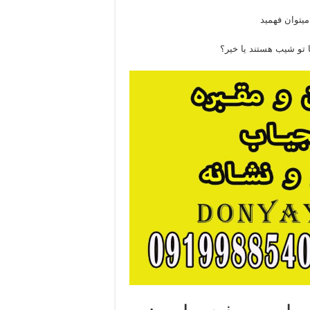
یتوان فهمید
ا تو شیب هستند یا خیر؟