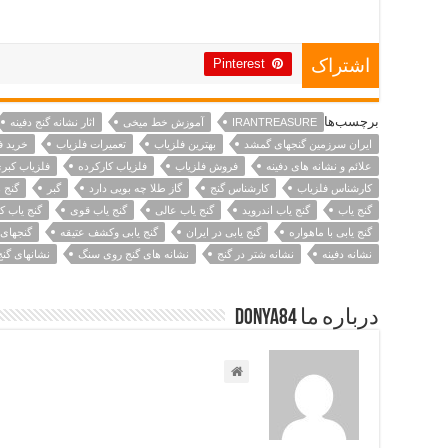
Pinterest
اشتراک
برچسب‌ها
IRANTREASURE
آموزش خط میخی
اثار نشانه گنج دفینه
ایران سرزمین گنجهای گمشد
بهترین فلزیاب
تعمیرات فلزیاب
خرید ف
علائم و نشانه های دفینه
فروش فلزیاب
فلزیاب کارکرده
فلزیاب کبر
کارشناس فلزیاب
کارشناس گنج
گاز طلا چه بویی دارد
گبر
گنج 
گنج یاب
گنج یاب اندروید
گنج یاب عالی
گنج یاب قوی
گنج یاب ک
گنج یابی با ماهواره
گنج یابی در ایران
گنج یابی وکشف عتیقه
گنجهای 
نشانه دفینه
نشانه شتر در گنج
نشانه های گنج روی سنگ
نشانهای گنج
درباره ما Donya84