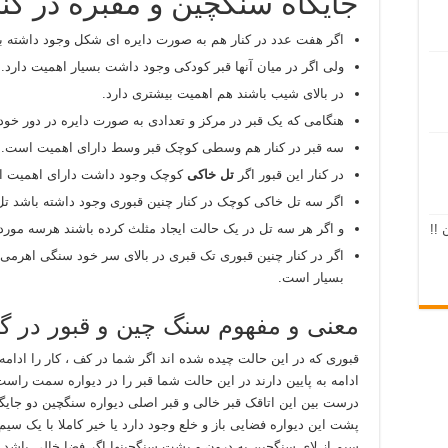
جایگاه سنگچین و مقبره در گنجی
اگر هفت عدد در کنار هم به صورت دایره ای شکل وجود داشته 
ولی اگر در میان آنها قبر کودکی وجود داشت بسیار اهمیت دارد.
در بالای شیب باشند هم اهمیت بیشتری دارد.
هنگامی که یک قبر در مرکز و تعدادی به صورت دایره در دور خ
سه قبر در کنار هم وسطی کوچک قبر وسط دارای اهمیت است.
در کنار این قبور اگر
تل خاکی
کوچک وجود داشت دارای اهمیت 
اگر سه تل خاکی کوچک در کنار چنین قبوری وجود داشته باشد 
و اگر هر سه تل در یک حالت ایجاد مثلث کرده باشند هرسه مورد 
 !!
اگر در کنار چنین قبوری تک قبری در بالای سر خود سنگی اهرمی 
بسیار است.
معنی و مفهوم سنگ چین و قبور در گنج
قبوری که در این حالت چیده شده اند اگر شما در کف ، کار را ادامه 
ادامه به پایین دارند در این حالت شما قبر را در دیواره سمت راست
درست بین این اتاقک قبر خالی و قبر اصلی دیواره سنگچین دو جایگا
پشت این دیواره فضایی باز و خلع وجود دارد یا خیر کاملا با یک سیم
سیم از لای سنگچین به درون و پشت سنگچینها اگر فضا خالی باشد 